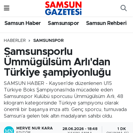
Samsun Haber
Samsun Nöbetçi Eczaneler
Samsun Haber
Samsunspor
Samsun Rehberi
Samsunspor
Samsun Hava Durumu
HABERLER
SAMSUNSPOR
Samsunsporlu
Samsun Rehberi
SAMSUN Namaz Vakitleri
Ümmügülsüm Arlı'dan
Resmi İlanlar
Samsun Trafik Yoğunluk Haritası
Türkiye şampiyonluğu
Süper Lig Puan Durumu ve Fikstür
SAMSUN HABER - Kayseri'de düzenlenen U15
Türkiye Boks Şampiyonası'nda mücadele eden
Samsunspor Kulübü sporcusu Ümmügülsüm Arlı, 48
Tüm Manşetler
kilogram kategorisinde Türkiye şampiyonu olarak
önemli bir başarıya imza attı. Genç sporcu, turnuvada
Son Dakika Haberleri
Samsun'a gelen tek altın madalyanın sahibi oldu.
Haber Arşivi
MERVE NUR KARA
28.06.2026 - 18:48
1 DK
EDITÖR