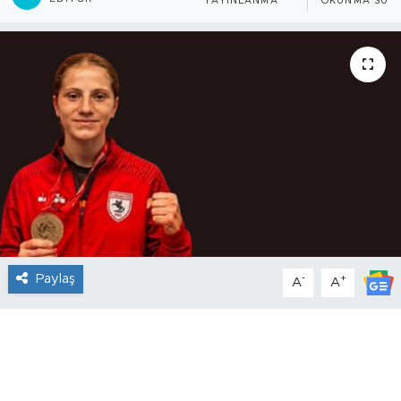
YAYINLANMA
OKUNMA SÜRE
Paylaş
-
+
A
A