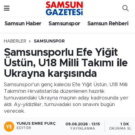
Samsun Haber
Samsun Nöbetçi Eczaneler
Samsun Haber
Samsunspor
Samsun Rehberi
Samsunspor
Samsun Hava Durumu
HABERLER
SAMSUNSPOR
Samsunsporlu Efe Yiğit
Samsun Rehberi
SAMSUN Namaz Vakitleri
Üstün, U18 Milli Takımı ile
Resmi İlanlar
Samsun Trafik Yoğunluk Haritası
Ukrayna karşısında
Süper Lig Puan Durumu ve Fikstür
Samsunspor'un genç kalecisi Efe Yiğit Üstün, U18 Milli
Takımı'nın Hırvatistan'da düzenlenen hazırlık
turnuvasındaki Ukrayna maçının aday kadrosunda yer
Tüm Manşetler
aldı. Ay-yıldızlılar, turnuvadaki son sınavını bugün
verecek.
Son Dakika Haberleri
YUNUS EMRE PURÇ
09.06.2026 - 13:15
1 DK
EDITÖR
YAYINLANMA
OKUNMA SÜR
Haber Arşivi