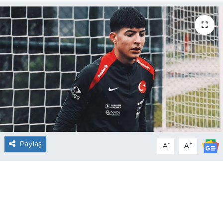
Paylaş
-
+
A
A