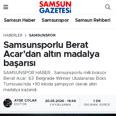
Samsun Haber
Samsun Nöbetçi Eczaneler
Samsun Haber
Samsunspor
Samsun Rehberi
Samsunspor
Samsun Hava Durumu
HABERLER
SAMSUNSPOR
Samsunsporlu Berat
Samsun Rehberi
SAMSUN Namaz Vakitleri
Acar’dan altın madalya
Resmi İlanlar
Samsun Trafik Yoğunluk Haritası
başarısı
Süper Lig Puan Durumu ve Fikstür
SAMSUNSPOR HABER... Samsunsporlu milli boksör
Berat Acar, 63. Belgrade Winner Uluslararası Boks
Turnuvası’nda +90 kiloda şampiyon olarak altın
Tüm Manşetler
madalya kazandı.
Son Dakika Haberleri
AYŞE ÇOLAK
20.05.2026 - 16:46
1 DK
EDITÖR
YAYINLANMA
OKUNMA SÜRESI
Haber Arşivi