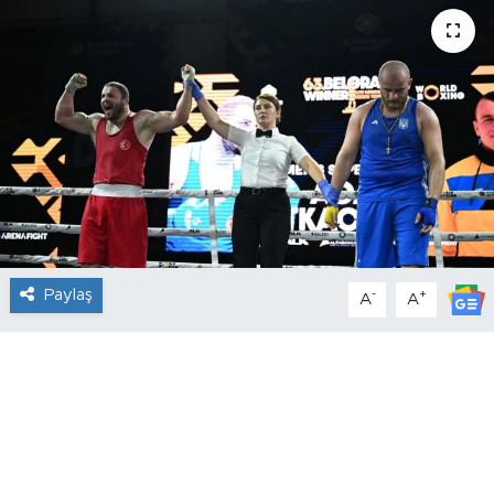
Paylaş
-
+
A
A