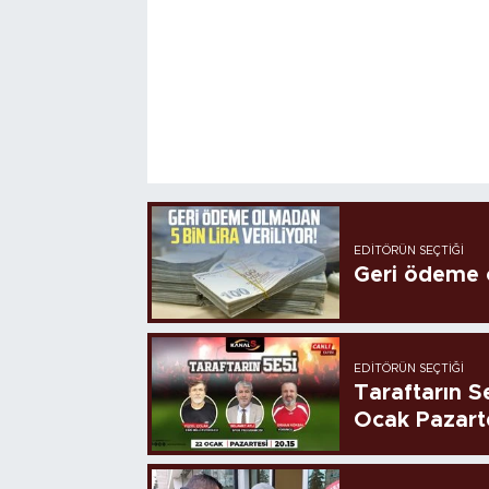
EDITÖRÜN SEÇTIĞI
Geri ödeme o
EDITÖRÜN SEÇTIĞI
Taraftarın Se
Ocak Pazart