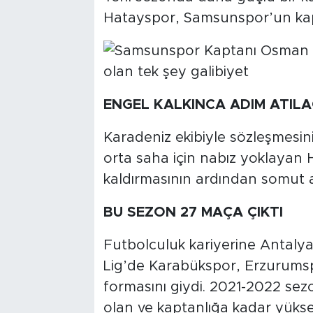
Hatayspor, Samsunspor’un kap
ENGEL KALKINCA ADIM ATIL
Karadeniz ekibiyle sözleşmesini
orta saha için nabız yoklayan 
kaldırmasının ardından somut a
BU SEZON 27 MAÇA ÇIKTI
Futbolculuk kariyerine Antaly
Lig’de Karabükspor, Erzurumsp
formasını giydi. 2021-2022 se
olan ve kaptanlığa kadar yüks