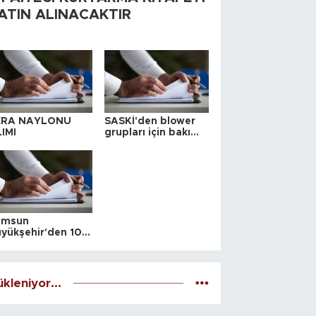
ATIN ALINACAKTIR
ERA NAYLONU
SASKİ'den blower
IMI
grupları için bakım
ihalesi
amsun
yükşehir'den 10
 yeri satış ihalesi
kleniyor...