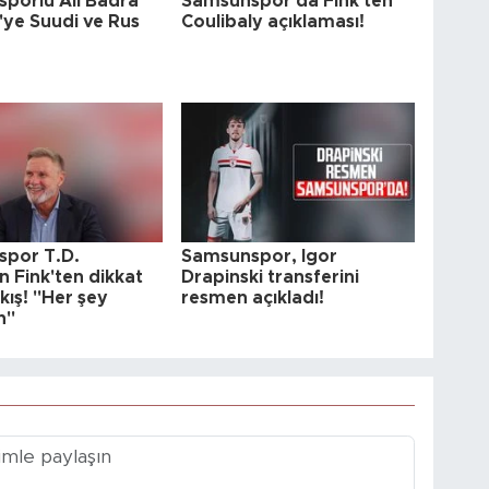
porlu Ali Badra
Samsunspor'da Fink'ten
'ye Suudi ve Rus
Coulibaly açıklaması!
por T.D.
Samsunspor, Igor
n Fink'ten dikkat
Drapinski transferini
kış! "Her şey
resmen açıkladı!
n"