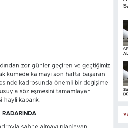
S
S
AL
dından zor günler geçiren ve geçtiğimiz
ak kümede kalmayı son hafta başaran
esinde kadrosunda önemli bir değişime
S
lcusuyla sözleşmesini tamamlayan
Bü
iş
i hayli kabarık.
N RADARINDA
Yü
adroyla sahne almayı planlayan