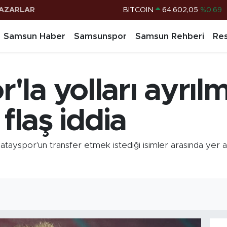
AZARLAR
DOLAR
47,6006
%0.06
EURO
55,0250
%0.02
Samsun Haber
Samsunspor
Samsun Rehberi
Res
STERLİN
64,2398
%0.2
G.ALTIN
6513.94
%0.32
la yolları ayrıl
BİST100
13.768
%48
BITCOIN
64.602,05
%0.69
i flaş iddia
ayspor'un transfer etmek istediği isimler arasında yer aldı