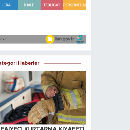
ategori Haberler
TFAİYECİ KURTARMA KIYAFETİ