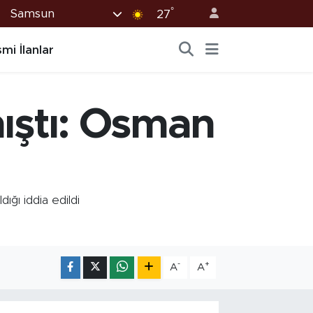
°
Samsun
27
mi İlanlar
mıştı: Osman
ğı iddia edildi
-
+
A
A