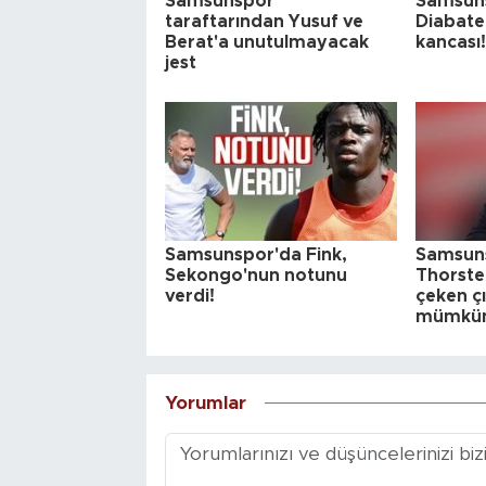
Samsunspor
Samsuns
taraftarından Yusuf ve
Diabate
Berat'a unutulmayacak
kancası!
jest
Samsunspor'da Fink,
Samsuns
Sekongo'nun notunu
Thorste
verdi!
çeken çı
mümkü
Yorumlar