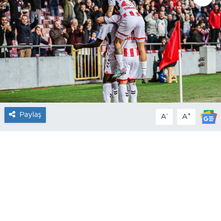
Paylaş
-
+
A
A