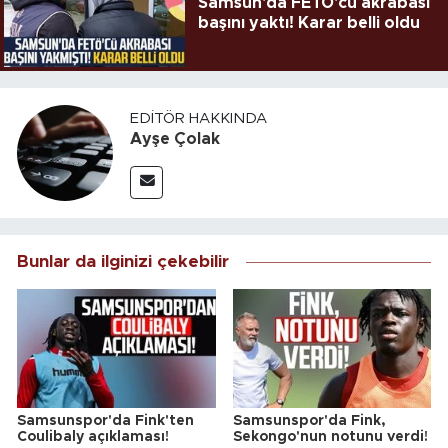
Samsun'da FETÖ'cü akrabası
başını yaktı! Karar belli oldu
EDITÖR HAKKINDA
Ayşe Çolak
Bunlar da ilginizi çekebilir
Samsunspor'da Fink'ten
Samsunspor'da Fink,
Coulibaly açıklaması!
Sekongo'nun notunu verdi!