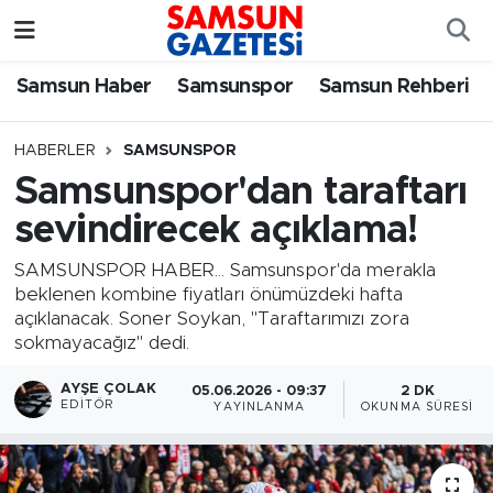
Samsun Haber
Samsun Nöbetçi Eczaneler
Samsun Haber
Samsunspor
Samsun Rehberi
Samsunspor
Samsun Hava Durumu
HABERLER
SAMSUNSPOR
Samsunspor'dan taraftarı
Samsun Rehberi
SAMSUN Namaz Vakitleri
sevindirecek açıklama!
Resmi İlanlar
Samsun Trafik Yoğunluk Haritası
SAMSUNSPOR HABER... Samsunspor'da merakla
beklenen kombine fiyatları önümüzdeki hafta
Süper Lig Puan Durumu ve Fikstür
açıklanacak. Soner Soykan, "Taraftarımızı zora
sokmayacağız" dedi.
Tüm Manşetler
AYŞE ÇOLAK
05.06.2026 - 09:37
2 DK
EDITÖR
YAYINLANMA
OKUNMA SÜRESI
Son Dakika Haberleri
Haber Arşivi