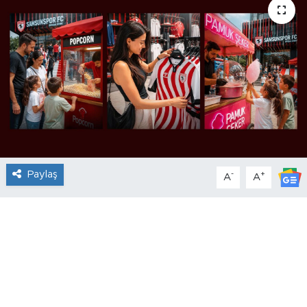
Paylaş
-
+
A
A