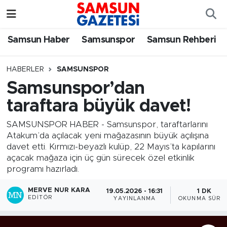
Samsun Haber
Samsun Nöbetçi Eczaneler
Samsun Haber
Samsunspor
Samsun Rehberi
Samsunspor
Samsun Hava Durumu
HABERLER
SAMSUNSPOR
Samsunspor’dan
Samsun Rehberi
SAMSUN Namaz Vakitleri
taraftara büyük davet!
Resmi İlanlar
Samsun Trafik Yoğunluk Haritası
SAMSUNSPOR HABER - Samsunspor, taraftarlarını
Atakum’da açılacak yeni mağazasının büyük açılışına
Süper Lig Puan Durumu ve Fikstür
davet etti. Kırmızı-beyazlı kulüp, 22 Mayıs’ta kapılarını
açacak mağaza için üç gün sürecek özel etkinlik
Tüm Manşetler
programı hazırladı.
MERVE NUR KARA
19.05.2026 - 16:31
1 DK
Son Dakika Haberleri
EDITÖR
YAYINLANMA
OKUNMA SÜRES
Haber Arşivi