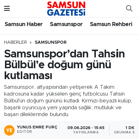
Samsun Haber
Samsun Nöbetçi Eczaneler
Samsun Haber
Samsunspor
Samsun Rehberi
Samsunspor
Samsun Hava Durumu
HABERLER
SAMSUNSPOR
Samsunspor’dan Tahsin
Samsun Rehberi
SAMSUN Namaz Vakitleri
Bülbül’e doğum günü
Resmi İlanlar
Samsun Trafik Yoğunluk Haritası
kutlaması
Süper Lig Puan Durumu ve Fikstür
Samsunspor, altyapısından yetişerek A Takım
kadrosuna kadar yükselen genç futbolcusu Tahsin
Bülbül'ün doğum gününü kutladı. Kırmızı-beyazlı kulüp,
Tüm Manşetler
başarılı oyuncuya yeni yaşında sağlık, mutluluk ve
başarı dileklerinde bulundu.
Son Dakika Haberleri
YUNUS EMRE PURÇ
09.06.2026 - 15:45
1 DK
EDITÖR
YAYINLANMA
OKUNMA SÜR
Haber Arşivi