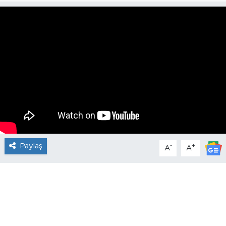
Paylaş
-
+
A
A