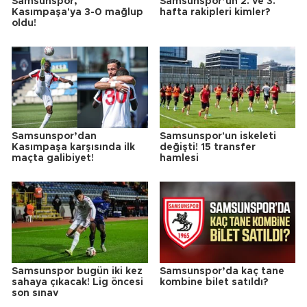
Samsunspor,
Samsunspor’un 2. ve 3.
Kasımpaşa'ya 3-0 mağlup
hafta rakipleri kimler?
oldu!
Samsunspor’dan
Samsunspor'un iskeleti
Kasımpaşa karşısında ilk
değişti! 15 transfer
maçta galibiyet!
hamlesi
Samsunspor bugün iki kez
Samsunspor’da kaç tane
sahaya çıkacak! Lig öncesi
kombine bilet satıldı?
son sınav