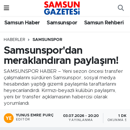
Samsun Haber
Samsun Nöbetçi Eczaneler
Samsun Haber
Samsunspor
Samsun Rehberi
Samsunspor
Samsun Hava Durumu
HABERLER
SAMSUNSPOR
Samsunspor'dan
Samsun Rehberi
SAMSUN Namaz Vakitleri
meraklandıran paylaşım!
Resmi İlanlar
Samsun Trafik Yoğunluk Haritası
SAMSUNSPOR HABER – Yeni sezon öncesi transfer
çalışmalarını sürdüren Samsunspor, sosyal medya
Süper Lig Puan Durumu ve Fikstür
hesabından yaptığı gizemli paylaşımla taraftarlarını
heyecanlandırdı. Kırmızı-beyazlı kulübün paylaşımı,
Tüm Manşetler
yeni bir transfer açıklamasının habercisi olarak
yorumlandı.
Son Dakika Haberleri
YUNUS EMRE PURÇ
03.07.2026 - 20:20
1 DK
EDITÖR
YAYINLANMA
OKUNMA SÜ
Haber Arşivi