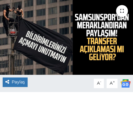
Paylaş
-
+
A
A