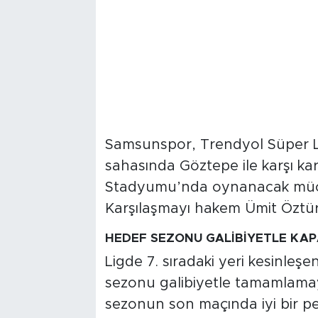
Samsunspor, Trendyol Süper L
sahasında Göztepe ile karşı ka
Stadyumu’nda oynanacak müca
Karşılaşmayı hakem Ümit Öztü
HEDEF SEZONU GALİBİYETLE KA
Ligde 7. sıradaki yeri kesinleşe
sezonu galibiyetle tamamlama
sezonun son maçında iyi bir 