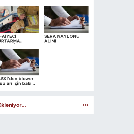
FAİYECİ
SERA NAYLONU
URTARMA
ALIMI
YAFETİ SATIN
LINACAKTIR
SKİ'den blower
upları için bakım
alesi
kleniyor...