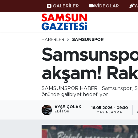
GALERİLER
VİDEOLAR
Y
Samsun Haber
Samsun Nöbetçi Eczaneler
Samsunspor
Samsun Hava Durumu
HABERLER
SAMSUNSPOR
Samsunspor
Samsun Rehberi
SAMSUN Namaz Vakitleri
akşam! Rak
Resmi İlanlar
Samsun Trafik Yoğunluk Haritası
Süper Lig Puan Durumu ve Fikstür
SAMSUNSPOR HABER... Samsunspor, Süper
önünde galibiyet hedefliyor.
Tüm Manşetler
AYŞE ÇOLAK
16.05.2026 - 09:30
EDITÖR
YAYINLANMA
Son Dakika Haberleri
Haber Arşivi