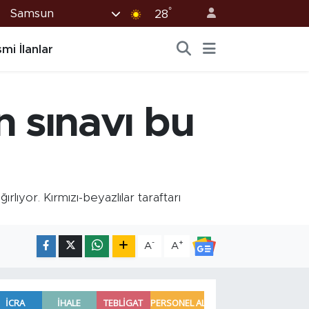
°
Samsun
28
mi İlanlar
 sınavı bu
or. Kırmızı-beyazlılar taraftarı
-
+
A
A