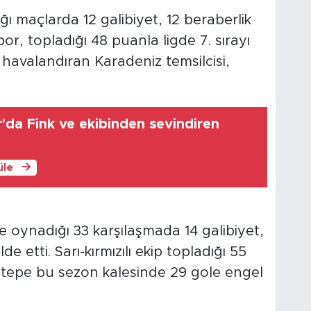
ığı maçlarda 12 galibiyet, 12 beraberlik
r, topladığı 48 puanla ligde 7. sırayı
ez havalandıran Karadeniz temsilcisi,
da Fink ve ekibinden sevindiren
üle
de oynadığı 33 karşılaşmada 14 galibiyet,
e etti. Sarı-kırmızılı ekip topladığı 55
öztepe bu sezon kalesinde 29 gole engel