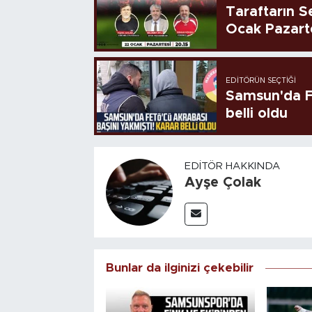
Taraftarın Se
Ocak Pazart
EDITÖRÜN SEÇTIĞI
Samsun'da FE
belli oldu
EDITÖR HAKKINDA
Ayşe Çolak
Bunlar da ilginizi çekebilir