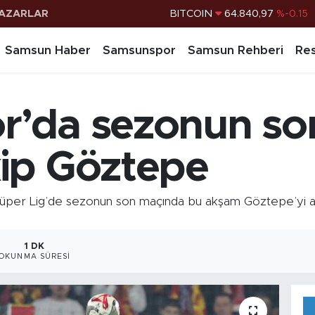
AZARLAR
DOLAR
47,7436
%0.18
EURO
55,2510
%0.32
Samsun Haber
Samsunspor
Samsun Rehberi
Res
STERLİN
64,4811
%0.38
G.ALTIN
6660.55
%0
’da sezonun son
BİST100
13.779
%-14
BITCOIN
64.840,97
%-0.15
ip Göztepe
 Lig’de sezonun son maçında bu akşam Göztepe’yi ağırlıy
1 DK
OKUNMA SÜRESI