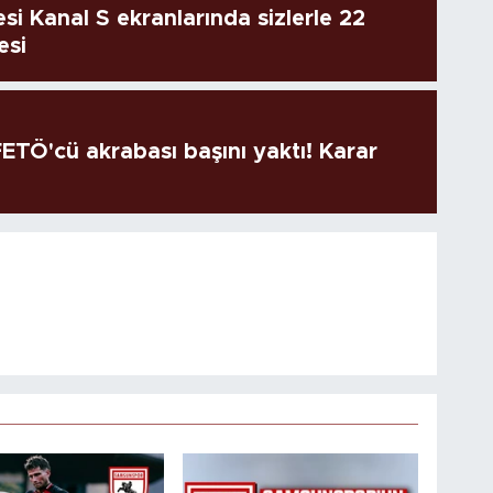
si Kanal S ekranlarında sizlerle 22
esi
TÖ'cü akrabası başını yaktı! Karar