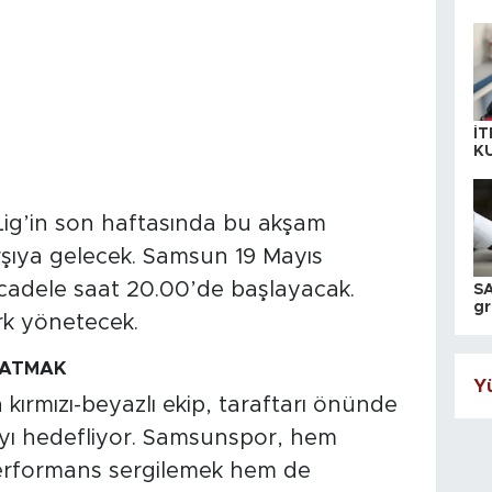
İT
K
KI
A
ig’in son haftasında bu akşam
rşıya gelecek. Samsun 19 Mayıs
dele saat 20.00’de başlayacak.
SA
gr
rk yönetecek.
ih
PATMAK
Yü
n kırmızı-beyazlı ekip, taraftarı önünde
yı hedefliyor. Samsunspor, hem
performans sergilemek hem de