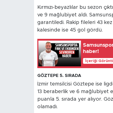
Kırmızı-beyazlılar bu sezon çıkt
ve 9 mağlubiyet aldı. Samsunspo
garantiledi. Rakip fileleri 43 k
kalesinde ise 45 gol gördü.
Samsunspor'
haber!
İçeriği Görünt
GÖZTEPE 5. SIRADA
İzmir temsilcisi Göztepe ise lig
13 beraberlik ve 6 mağlubiyet eld
puanla 5. sırada yer alıyor. G
olamadı.