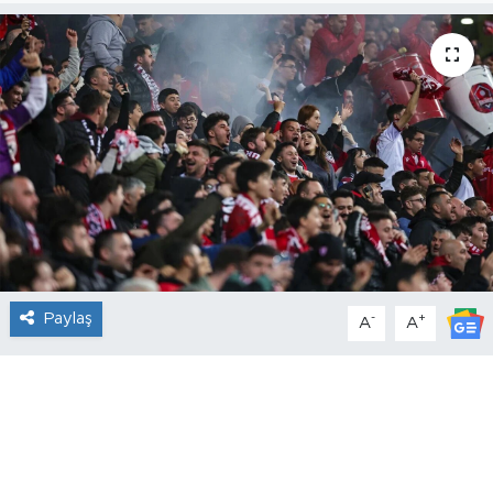
Paylaş
-
+
A
A