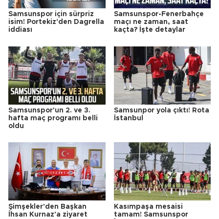
Samsunspor için sürpriz
Samsunspor-Fenerbahçe
isim! Portekiz'den Dagrella
maçı ne zaman, saat
iddiası
kaçta? İşte detaylar
Samsunspor'un 2. ve 3.
Samsunpor yola çıktı! Rota
hafta maç programı belli
İstanbul
oldu
Şimşekler'den Başkan
Kasımpaşa mesaisi
İhsan Kurnaz'a ziyaret
tamam! Samsunspor