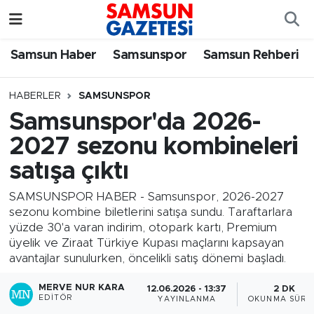
Samsun Haber
Samsun Nöbetçi Eczaneler
Samsun Haber
Samsunspor
Samsun Rehberi
Samsunspor
Samsun Hava Durumu
HABERLER
SAMSUNSPOR
Samsunspor'da 2026-
Samsun Rehberi
SAMSUN Namaz Vakitleri
2027 sezonu kombineleri
Resmi İlanlar
Samsun Trafik Yoğunluk Haritası
satışa çıktı
Süper Lig Puan Durumu ve Fikstür
SAMSUNSPOR HABER - Samsunspor, 2026-2027
sezonu kombine biletlerini satışa sundu. Taraftarlara
yüzde 30'a varan indirim, otopark kartı, Premium
Tüm Manşetler
üyelik ve Ziraat Türkiye Kupası maçlarını kapsayan
avantajlar sunulurken, öncelikli satış dönemi başladı.
Son Dakika Haberleri
MERVE NUR KARA
12.06.2026 - 13:37
2 DK
EDITÖR
YAYINLANMA
OKUNMA SÜRE
Haber Arşivi