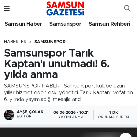
Samsun Haber
Samsun Nöbetçi Eczaneler
Samsun Haber
Samsunspor
Samsun Rehberi
Samsunspor
Samsun Hava Durumu
HABERLER
SAMSUNSPOR
Samsunspor Tarık
Samsun Rehberi
SAMSUN Namaz Vakitleri
Kaptan'ı unutmadı! 6.
Resmi İlanlar
Samsun Trafik Yoğunluk Haritası
yılda anma
Süper Lig Puan Durumu ve Fikstür
SAMSUNSPOR HABER... Samsunspor, kulübe uzun
yıllar hizmet eden eski yönetici Tarık Kaptan'ı vefatının
6. yılında yayımladığı mesajla andı.
Tüm Manşetler
AYŞE ÇOLAK
06.06.2026 - 10:21
1 DK
Son Dakika Haberleri
EDITÖR
YAYINLANMA
OKUNMA SÜRESI
Haber Arşivi