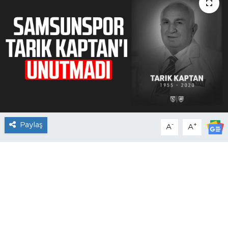
Paylaş
-
+
A
A