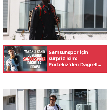
Samsunspor için
sürpriz isim!
Portekiz'den Dagrella
iddiası