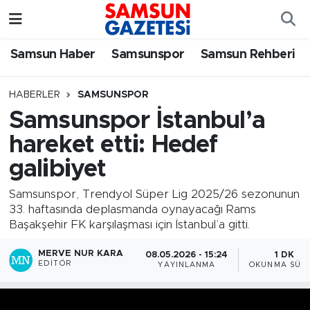
Samsun Haber
Samsun Nöbetçi Eczaneler
Samsun Haber
Samsunspor
Samsun Rehberi
Samsunspor
Samsun Hava Durumu
HABERLER
SAMSUNSPOR
Samsunspor İstanbul’a
Samsun Rehberi
SAMSUN Namaz Vakitleri
hareket etti: Hedef
Resmi İlanlar
Samsun Trafik Yoğunluk Haritası
galibiyet
Süper Lig Puan Durumu ve Fikstür
Samsunspor, Trendyol Süper Lig 2025/26 sezonunun
33. haftasında deplasmanda oynayacağı Rams
Başakşehir FK karşılaşması için İstanbul’a gitti.
Tüm Manşetler
MERVE NUR KARA
08.05.2026 - 15:24
1 DK
Son Dakika Haberleri
EDITÖR
YAYINLANMA
OKUNMA SÜRE
Haber Arşivi