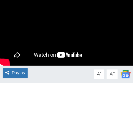
Paylaş
-
+
A
A