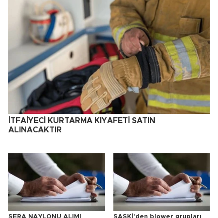
İTFAİYECİ KURTARMA KIYAFETİ SATIN
ALINACAKTIR
SERA NAYLONU ALIMI
SASKİ'den blower grupları