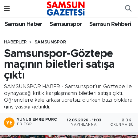
Samsun Haber
Samsun Nöbetçi Eczaneler
Samsun Haber
Samsunspor
Samsun Rehberi
Samsunspor
Samsun Hava Durumu
HABERLER
SAMSUNSPOR
Samsunspor-Göztepe
Samsun Rehberi
SAMSUN Namaz Vakitleri
maçının biletleri satışa
Resmi İlanlar
Samsun Trafik Yoğunluk Haritası
çıktı
Süper Lig Puan Durumu ve Fikstür
SAMSUNSPOR HABER - Samsunspor’un Göztepe ile
oynayacağı kritik karşılaşmanın biletleri satışa çıktı.
Öğrencilere kale arkası ücretsiz olurken bazı bloklara
Tüm Manşetler
giriş yasağı getirildi.
Son Dakika Haberleri
YUNUS EMRE PURÇ
12.05.2026 - 11:03
2 DK
EDITÖR
YAYINLANMA
OKUNMA SÜRE
Haber Arşivi