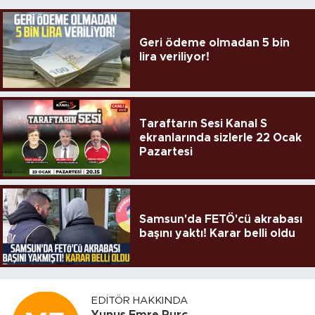
Geri ödeme olmadan 5 bin
lira veriliyor!
Taraftarın Sesi Kanal S
ekranlarında sizlerle 22 Ocak
Pazartesi
Samsun'da FETÖ'cü akrabası
başını yaktı! Karar belli oldu
EDITÖR HAKKINDA
Yunus Emre Purç