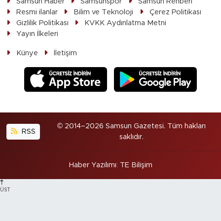
Samsun Haber
Samsunspor
Samsun Rehberi
Resmi ilanlar
Bilim ve Teknoloji
Çerez Politikası
Gizlilik Politikası
KVKK Aydınlatma Metni
Yayın İlkeleri
Künye
İletişim
© 2014–2026 Samsun Gazetesi. Tüm hakları
RSS
saklıdır.
Haber Yazılımı
:
TE Bilişim
ÜST