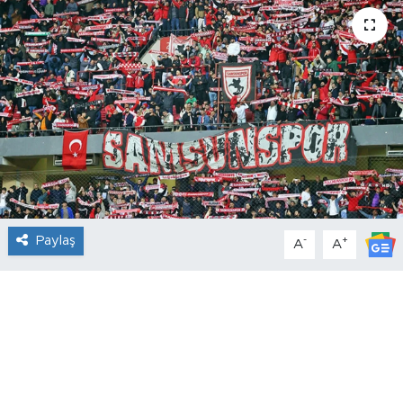
Paylaş
-
+
A
A