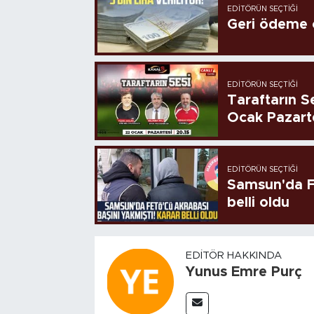
EDITÖRÜN SEÇTIĞI
Geri ödeme o
EDITÖRÜN SEÇTIĞI
Taraftarın Se
Ocak Pazart
EDITÖRÜN SEÇTIĞI
Samsun'da FE
belli oldu
EDITÖR HAKKINDA
Yunus Emre Purç