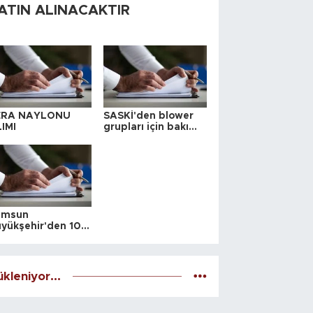
ATIN ALINACAKTIR
ERA NAYLONU
SASKİ'den blower
IMI
grupları için bakım
ihalesi
amsun
yükşehir'den 10
 yeri satış ihalesi
kleniyor...