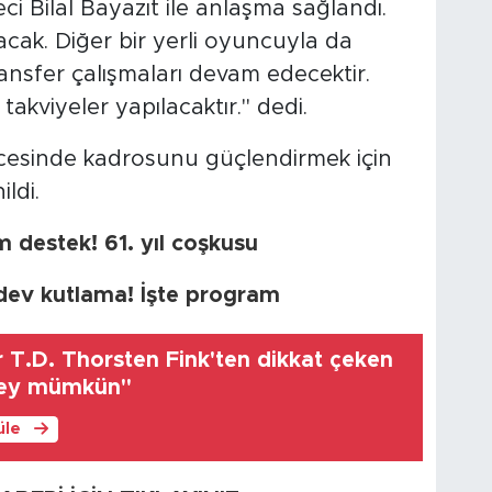
eci Bilal Bayazıt ile anlaşma sağlandı.
acak. Diğer bir yerli oyuncuyla da
ansfer çalışmaları devam edecektir.
takviyeler yapılacaktır." dedi.
esinde kadrosunu güçlendirmek için
ldi.
destek! 61. yıl coşkusu
 dev kutlama! İşte program
T.D. Thorsten Fink'ten dikkat çeken
 şey mümkün"
üle