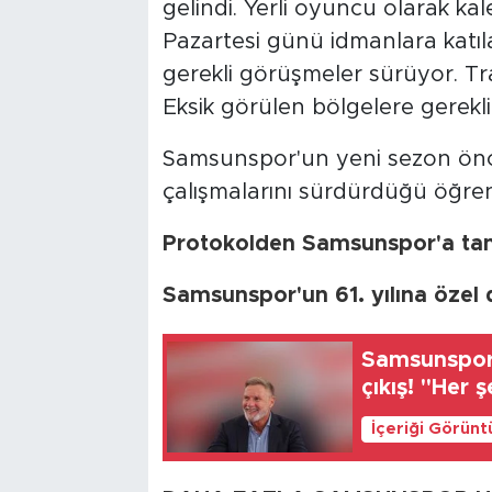
gelindi. Yerli oyuncu olarak kal
Pazartesi günü idmanlara katıl
gerekli görüşmeler sürüyor. Tr
Eksik görülen bölgelere gerekli 
Samsunspor'un yeni sezon önc
çalışmalarını sürdürdüğü öğreni
Protokolden Samsunspor'a tam 
Samsunspor'un 61. yılına özel
Samsunspor 
çıkış! "Her
İçeriği Görünt