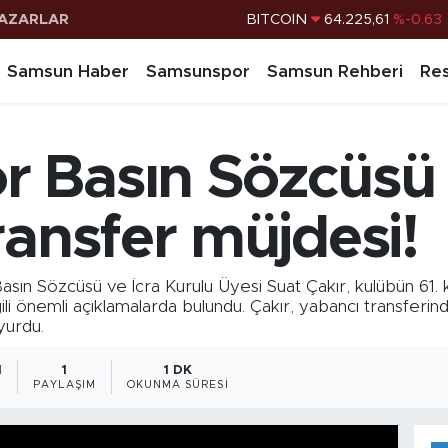
AZARLAR
DOLAR
47,6704
%0
EURO
55,0406
%-0.08
Samsun Haber
Samsunspor
Samsun Rehberi
Res
STERLİN
64,2143
%0
G.ALTIN
6510.40
%0.45
 Basın Sözcüsü
BİST100
13.799
%70
BITCOIN
64.225,61
%-0.63
ransfer müjdesi!
özcüsü ve İcra Kurulu Üyesi Suat Çakır, kulübün 61. k
ili önemli açıklamalarda bulundu. Çakır, yabancı transferinde 
yurdu.
1
1
1 DK
PAYLAŞIM
OKUNMA SÜRESI