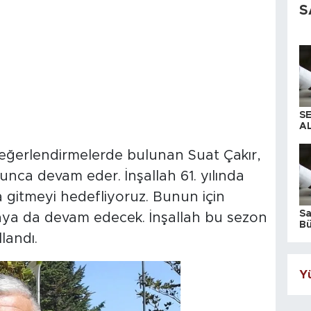
S
S
AL
 değerlendirmelerde bulunan Suat Çakır,
unca devam eder. İnşallah 61. yılında
 gitmeyi hedefliyoruz. Bunun için
S
maya da devam edecek. İnşallah bu sezon
Bü
iş
llandı.
Yü