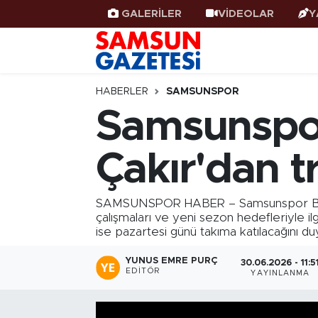
GALERİLER
VİDEOLAR
Y
Samsun Haber
Samsun Nöbetçi Eczaneler
Samsunspor
Samsun Hava Durumu
HABERLER
SAMSUNSPOR
Samsunspor
Samsun Rehberi
SAMSUN Namaz Vakitleri
Çakır'dan t
Resmi İlanlar
Samsun Trafik Yoğunluk Haritası
Süper Lig Puan Durumu ve Fikstür
SAMSUNSPOR HABER – Samsunspor Basın S
çalışmaları ve yeni sezon hedefleriyle ilg
ise pazartesi günü takıma katılacağını du
Tüm Manşetler
YUNUS EMRE PURÇ
30.06.2026 - 11:5
Son Dakika Haberleri
EDITÖR
YAYINLANMA
Haber Arşivi