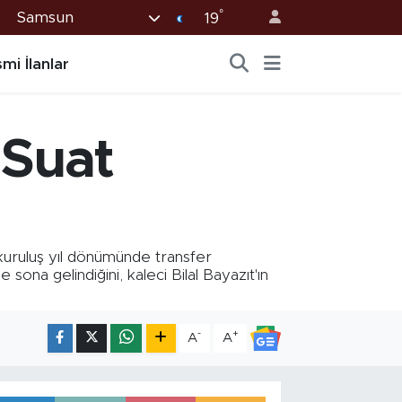
°
Samsun
19
mi İlanlar
 Suat
uruluş yıl dönümünde transfer
sona gelindiğini, kaleci Bilal Bayazıt'ın
-
+
A
A