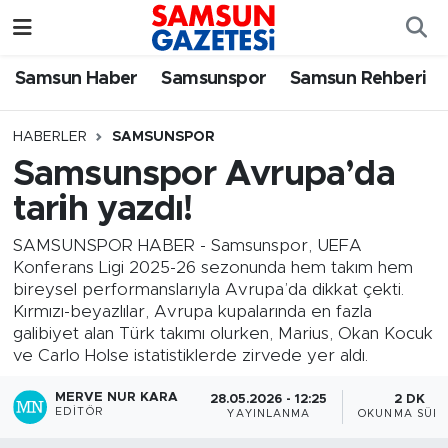
Samsun Haber
Samsun Nöbetçi Eczaneler
Samsun Haber
Samsunspor
Samsun Rehberi
Samsunspor
Samsun Hava Durumu
HABERLER
SAMSUNSPOR
Samsunspor Avrupa’da
Samsun Rehberi
SAMSUN Namaz Vakitleri
tarih yazdı!
Resmi İlanlar
Samsun Trafik Yoğunluk Haritası
SAMSUNSPOR HABER - Samsunspor, UEFA
Konferans Ligi 2025-26 sezonunda hem takım hem
Süper Lig Puan Durumu ve Fikstür
bireysel performanslarıyla Avrupa’da dikkat çekti.
Kırmızı-beyazlılar, Avrupa kupalarında en fazla
Tüm Manşetler
galibiyet alan Türk takımı olurken, Marius, Okan Kocuk
ve Carlo Holse istatistiklerde zirvede yer aldı.
Son Dakika Haberleri
MERVE NUR KARA
28.05.2026 - 12:25
2 DK
EDITÖR
YAYINLANMA
OKUNMA SÜRE
Haber Arşivi