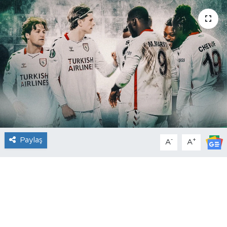
Paylaş
-
+
A
A