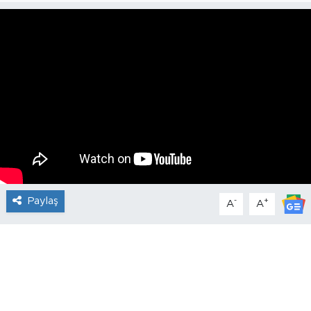
Paylaş
-
+
A
A