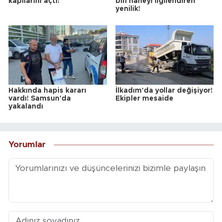
kapılarını açtı!
bin haneyi ilgilendiren
yenilik!
Hakkında hapis kararı
İlkadım'da yollar değişiyor!
vardı! Samsun'da
Ekipler mesaide
yakalandı
Yorumlar