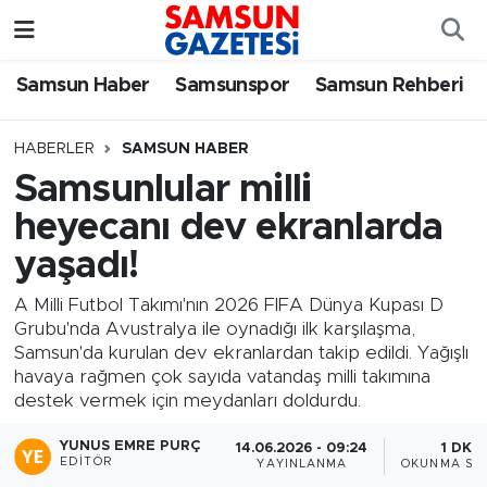
Samsun Haber
Samsun Nöbetçi Eczaneler
Samsun Haber
Samsunspor
Samsun Rehberi
Samsunspor
Samsun Hava Durumu
HABERLER
SAMSUN HABER
Samsunlular milli
Samsun Rehberi
SAMSUN Namaz Vakitleri
heyecanı dev ekranlarda
Resmi İlanlar
Samsun Trafik Yoğunluk Haritası
yaşadı!
Süper Lig Puan Durumu ve Fikstür
A Milli Futbol Takımı'nın 2026 FIFA Dünya Kupası D
Grubu'nda Avustralya ile oynadığı ilk karşılaşma,
Samsun'da kurulan dev ekranlardan takip edildi. Yağışlı
Tüm Manşetler
havaya rağmen çok sayıda vatandaş milli takımına
destek vermek için meydanları doldurdu.
Son Dakika Haberleri
YUNUS EMRE PURÇ
14.06.2026 - 09:24
1 DK
EDITÖR
YAYINLANMA
OKUNMA SÜR
Haber Arşivi