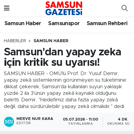
Samsun Haber
Samsun Nöbetçi Eczaneler
Samsun Haber
Samsunspor
Samsun Rehberi
Samsunspor
Samsun Hava Durumu
HABERLER
SAMSUN HABER
Samsun'dan yapay zeka
Samsun Rehberi
SAMSUN Namaz Vakitleri
için kritik su uyarısı!
Resmi İlanlar
Samsun Trafik Yoğunluk Haritası
SAMSUN HABER - OMÜ'lü Prof. Dr. Yusuf Demir,
yapay zekâ sistemlerinin görünmeyen su tüketimine
Süper Lig Puan Durumu ve Fikstür
dikkat çekerek, Samsun'da kullanılan suyun yaklaşık
yüzde 2 ila 3'ünün yapay zekâ kaynaklı olduğunu
Tüm Manşetler
belirtti. Demir, "Hedefimiz daha fazla yapay zekâ
değil, daha sürdürülebilir yapay zekâ olmalıdır." dedi.
Son Dakika Haberleri
MERVE NUR KARA
05.07.2026 - 11:00
4 DK
EDITÖR
YAYINLANMA
OKUNMA SÜRE
Haber Arşivi