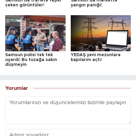
Samsun'da trafikte tepki
Samsun'da markette
çeken görüntüler!
yangın paniği!
Samsun polisi tek tek
YEDAŞ yeni mezunlara
uyardı! Bu tuzağa sakın
kapılarını açtı!
düşmeyin
Yorumlar