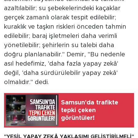
azaltılabilir; su şebekelerindeki kaçaklar
gerçek zamanlı olarak tespit edilebilir;
kuraklık ve taşkın riskleri önceden tahmin
edilebilir; baraj işletmeleri daha verimli
yönetilebilir; şehirlerin su talebi daha
doğru planlanabilir." Demir, "Bu nedenle
asıl hedefimiz, 'daha fazla yapay zekâ'
değil, 'daha sürdürülebilir yapay zekâ'
olmalıdır." dedi.
Samsun'da trafikte
tepki çeken
görüntüler!
"YEŞİL YAPAY ZEKÂ YAKLAŞIMI GELİŞTİRİLMELİ"