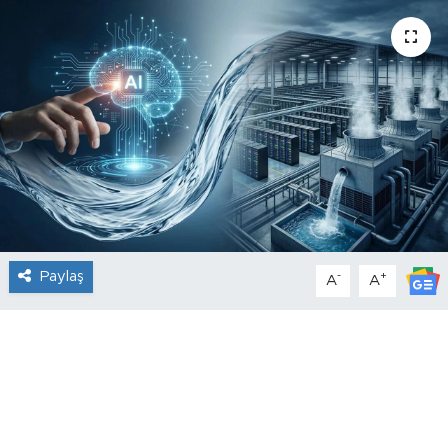
Paylaş
-
+
A
A