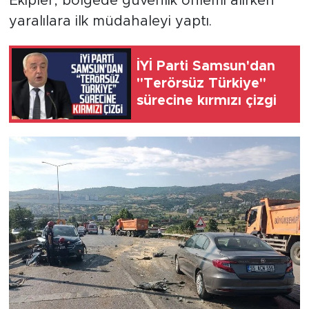
Ekipler, bölgede güvenlik önlemi alırken
yaralılara ilk müdahaleyi yaptı.
İYİ Parti Samsun'dan
"Terörsüz Türkiye"
sürecine kırmızı çizgi