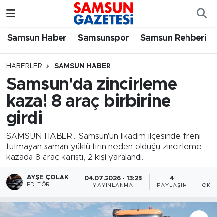
Samsun Haber
Samsun Nöbetçi Eczaneler
Samsun Haber
Samsunspor
Samsun Rehberi
Samsunspor
Samsun Hava Durumu
HABERLER
SAMSUN HABER
Samsun'da zincirleme
Samsun Rehberi
SAMSUN Namaz Vakitleri
kaza! 8 araç birbirine
Resmi İlanlar
Samsun Trafik Yoğunluk Haritası
girdi
Süper Lig Puan Durumu ve Fikstür
SAMSUN HABER... Samsun'un İlkadım ilçesinde freni
tutmayan saman yüklü tırın neden olduğu zincirleme
kazada 8 araç karıştı, 2 kişi yaralandı.
Tüm Manşetler
AYŞE ÇOLAK
04.07.2026 - 13:28
4
Son Dakika Haberleri
EDITÖR
YAYINLANMA
PAYLAŞIM
OKU
Haber Arşivi