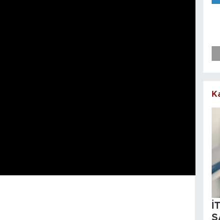
K
İ
S