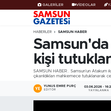
GALERİLER
VİDEOLAR
Y
Samsun Haber
Samsun Nöbetçi Eczaneler
Samsunspor
Samsun Hava Durumu
HABERLER
SAMSUN HABER
Samsun'da z
Samsun Rehberi
SAMSUN Namaz Vakitleri
kişi tutukla
Resmi İlanlar
Samsun Trafik Yoğunluk Haritası
Süper Lig Puan Durumu ve Fikstür
SAMSUN HABER... Samsun'un Atakum ilçe
çıkarıldıkları mahkemece tutuklanarak ce
Tüm Manşetler
YUNUS EMRE PURÇ
03.06.2026 - 16:
EDITÖR
YAYINLANMA
Son Dakika Haberleri
Haber Arşivi