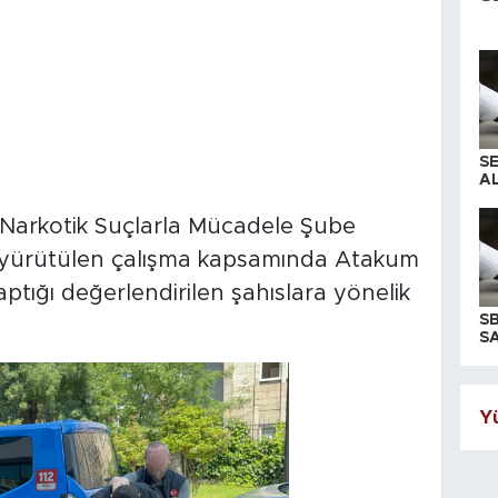
S
AL
Narkotik Suçlarla Mücadele Şube
n yürütülen çalışma kapsamında Atakum
aptığı değerlendirilen şahıslara yönelik
S
SA
Yü