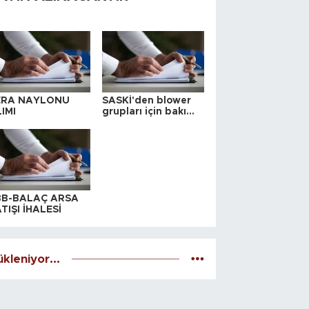
ERA NAYLONU
SASKİ'den blower
IMI
grupları için bakım
ihalesi
BB-BALAÇ ARSA
TIŞI İHALESİ
kleniyor...