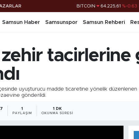
AZARLAR
DOLAR
47,7143
%0.16
EURO
55,0317
%-0.02
Samsun Haber
Samsunspor
Samsun Rehberi
Res
STERLİN
64,2463
%0.07
G.ALTIN
6510.40
%0.45
ehir tacirlerine 
BİST100
13.799
%70
BITCOIN
64.225,61
%-0.63
ndı
sinde uyuşturucu madde ticaretine yönelik düzenlenen op
zaevine gönderildi.
27
1
1 DK
PAYLAŞIM
OKUNMA SÜRESI