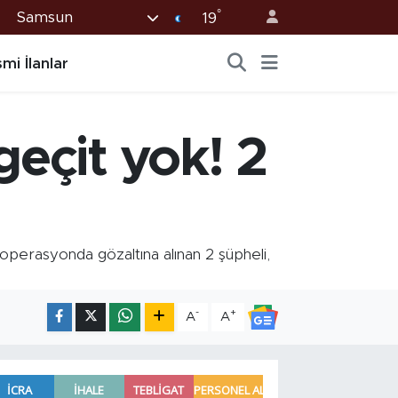
°
Samsun
19
mi İlanlar
geçit yok! 2
erasyonda gözaltına alınan 2 şüpheli,
-
+
A
A