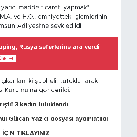
yarıcı madde ticareti yapmak"
M.A. ve H.Ö., emniyetteki işlemlerinin
un Adliyesi'ne sevk edildi.
ping, Rusya seferlerine ara verdi
üle
çıkarılan iki şüpheli, tutuklanarak
z Kurumu'na gönderildi.
ıştı! 3 kadın tutuklandı
hul Gülcan Yazıcı dosyası aydınlatıldı
ÇİN TIKLAYINIZ