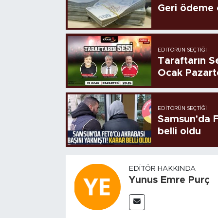
Geri ödeme o
EDITÖRÜN SEÇTIĞI
Taraftarın Se
Ocak Pazart
EDITÖRÜN SEÇTIĞI
Samsun'da FE
belli oldu
EDITÖR HAKKINDA
Yunus Emre Purç