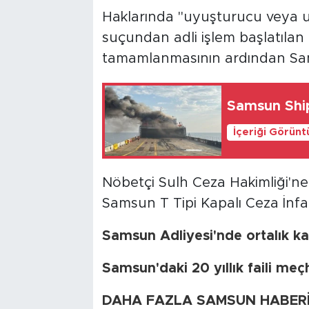
Haklarında "uyuşturucu veya u
suçundan adli işlem başlatılan 
tamamlanmasının ardından Sams
Samsun Ship
İçeriği Görünt
Nöbetçi Sulh Ceza Hakimliği'ne 
Samsun T Tipi Kapalı Ceza İnfa
Samsun Adliyesi'nde ortalık kar
Samsun'daki 20 yıllık faili meç
DAHA FAZLA SAMSUN HABERİ İ