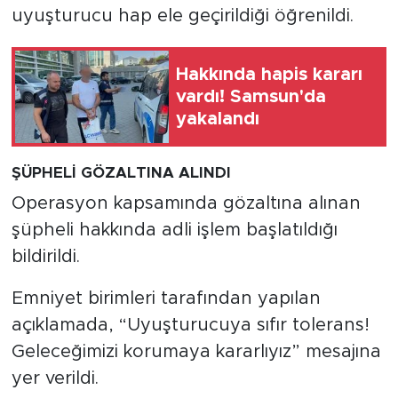
uyuşturucu hap ele geçirildiği öğrenildi.
Hakkında hapis kararı
vardı! Samsun'da
yakalandı
ŞÜPHELİ GÖZALTINA ALINDI
Operasyon kapsamında gözaltına alınan
şüpheli hakkında adli işlem başlatıldığı
bildirildi.
Emniyet birimleri tarafından yapılan
açıklamada, “Uyuşturucuya sıfır tolerans!
Geleceğimizi korumaya kararlıyız” mesajına
yer verildi.