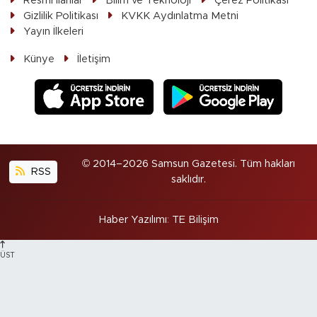
Resmi ilanlar
Bilim ve Teknoloji
Çerez Politikası
Gizlilik Politikası
KVKK Aydınlatma Metni
Yayın İlkeleri
Künye
İletişim
© 2014–2026 Samsun Gazetesi. Tüm hakları
RSS
saklıdır.
Haber Yazılımı
:
TE Bilişim
ÜST