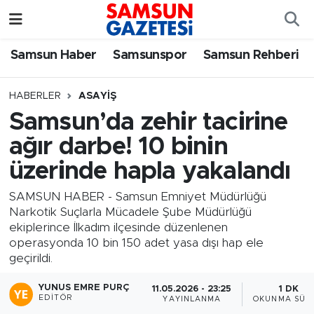
Samsun Haber
Samsun Nöbetçi Eczaneler
Samsun Haber
Samsunspor
Samsun Rehberi
Samsunspor
Samsun Hava Durumu
HABERLER
ASAYIŞ
Samsun’da zehir tacirine
Samsun Rehberi
SAMSUN Namaz Vakitleri
ağır darbe! 10 binin
Resmi İlanlar
Samsun Trafik Yoğunluk Haritası
üzerinde hapla yakalandı
Süper Lig Puan Durumu ve Fikstür
SAMSUN HABER - Samsun Emniyet Müdürlüğü
Narkotik Suçlarla Mücadele Şube Müdürlüğü
ekiplerince İlkadım ilçesinde düzenlenen
Tüm Manşetler
operasyonda 10 bin 150 adet yasa dışı hap ele
geçirildi.
Son Dakika Haberleri
YUNUS EMRE PURÇ
11.05.2026 - 23:25
1 DK
EDITÖR
YAYINLANMA
OKUNMA SÜRE
Haber Arşivi