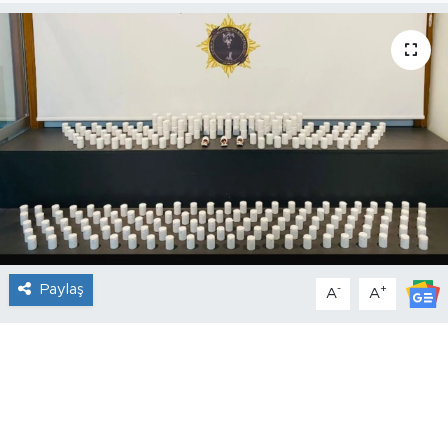
Paylaş
-
+
A
A