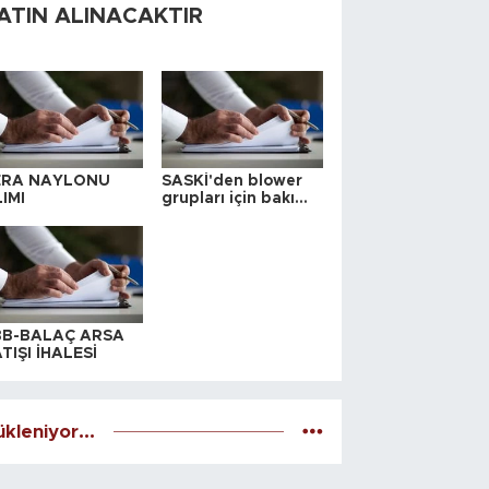
ATIN ALINACAKTIR
ERA NAYLONU
SASKİ'den blower
IMI
grupları için bakım
ihalesi
BB-BALAÇ ARSA
TIŞI İHALESİ
kleniyor...