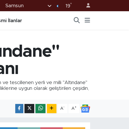
°
Samsun
19
mi İlanlar
tındane"
anı
 tescillenen yerli ve milli "Altındane"
klerine uygun olarak geliştirilen çeşidin,
-
+
A
A