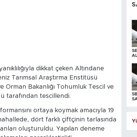
S
S
AL
anıklılığıyla dikkat çeken Altındane
niz Tarımsal Araştırma Enstitüsü
m ve Orman Bakanlığı Tohumluk Tescil ve
S
 tarafından tescillendi.
SA
performansını ortaya koymak amacıyla 19
hallede, dört farklı çiftçinin tarlasında
Yü
lanları oluşturuldu. Yapılan deneme