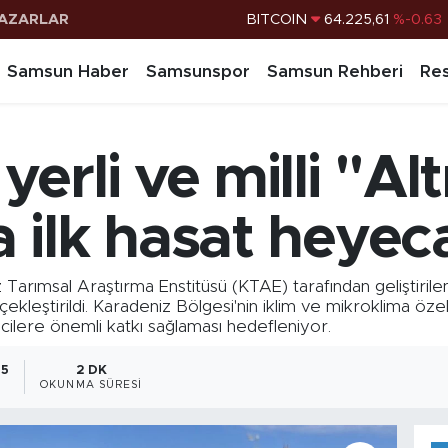
AZARLAR
DOLAR
47,6704
%0
EURO
55,0406
%-0.08
Samsun Haber
Samsunspor
Samsun Rehberi
Res
STERLİN
64,2143
%0
G.ALTIN
6510.40
%0.45
erli ve milli "Al
BİST100
13.799
%70
ilk hasat heyec
msal Araştırma Enstitüsü (KTAE) tarafından geliştirilen ve
leştirildi. Karadeniz Bölgesi'nin iklim ve mikroklima özelli
icilere önemli katkı sağlaması hedefleniyor.
55
2 DK
OKUNMA SÜRESI