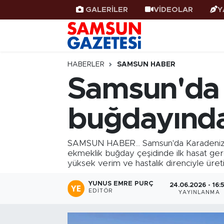
GALERİLER
VİDEOLAR
Y
Samsun Haber
Samsun Nöbetçi Eczaneler
Samsunspor
Samsun Hava Durumu
HABERLER
SAMSUN HABER
Samsun'da y
Samsun Rehberi
SAMSUN Namaz Vakitleri
buğdayında 
Resmi İlanlar
Samsun Trafik Yoğunluk Haritası
Süper Lig Puan Durumu ve Fikstür
SAMSUN HABER... Samsun'da Karadeniz Tarı
ekmeklik buğday çeşidinde ilk hasat gerçek
yüksek verim ve hastalık direnciyle üret
Tüm Manşetler
YUNUS EMRE PURÇ
24.06.2026 - 16:
Son Dakika Haberleri
EDITÖR
YAYINLANMA
Haber Arşivi