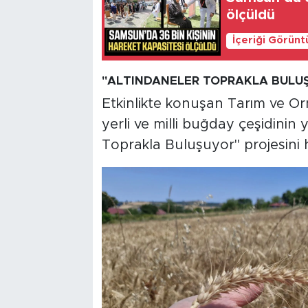
ölçüldü
İçeriği Görünt
"ALTINDANELER TOPRAKLA BULUŞ
Etkinlikte konuşan Tarım ve Or
yerli ve milli buğday çeşidinin 
Toprakla Buluşuyor" projesini h