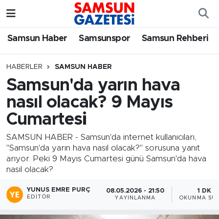
Samsun Haber
Samsun Nöbetçi Eczaneler
Samsun Haber
Samsunspor
Samsun Rehberi
Samsunspor
Samsun Hava Durumu
HABERLER
SAMSUN HABER
Samsun'da yarın hava
Samsun Rehberi
SAMSUN Namaz Vakitleri
nasıl olacak? 9 Mayıs
Resmi İlanlar
Samsun Trafik Yoğunluk Haritası
Cumartesi
Süper Lig Puan Durumu ve Fikstür
SAMSUN HABER - Samsun'da internet kullanıcıları,
"Samsun'da yarın hava nasıl olacak?" sorusuna yanıt
arıyor. Peki 9 Mayıs Cumartesi günü Samsun'da hava
Tüm Manşetler
nasıl olacak?
Son Dakika Haberleri
YUNUS EMRE PURÇ
08.05.2026 - 21:50
1 DK
EDITÖR
YAYINLANMA
OKUNMA SÜR
Haber Arşivi