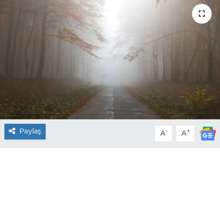
Paylaş
-
+
A
A