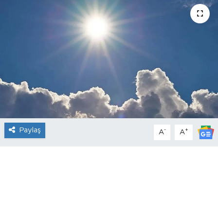
Paylaş
-
+
A
A