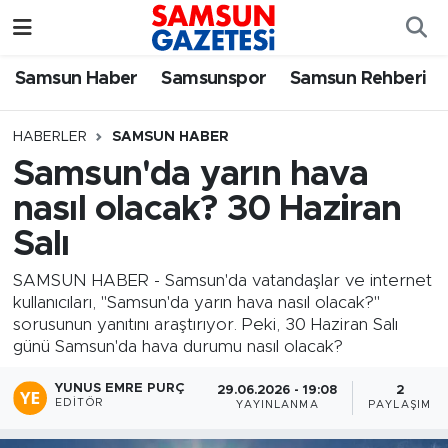
Samsun Haber
Samsun Nöbetçi Eczaneler
Samsun Haber
Samsunspor
Samsun Rehberi
Samsunspor
Samsun Hava Durumu
HABERLER
SAMSUN HABER
Samsun'da yarın hava
Samsun Rehberi
SAMSUN Namaz Vakitleri
nasıl olacak? 30 Haziran
Resmi İlanlar
Samsun Trafik Yoğunluk Haritası
Salı
Süper Lig Puan Durumu ve Fikstür
SAMSUN HABER - Samsun'da vatandaşlar ve internet
kullanıcıları, "Samsun'da yarın hava nasıl olacak?"
sorusunun yanıtını araştırıyor. Peki, 30 Haziran Salı
Tüm Manşetler
günü Samsun'da hava durumu nasıl olacak?
Son Dakika Haberleri
YUNUS EMRE PURÇ
29.06.2026 - 19:08
2
EDITÖR
YAYINLANMA
PAYLAŞIM
Haber Arşivi