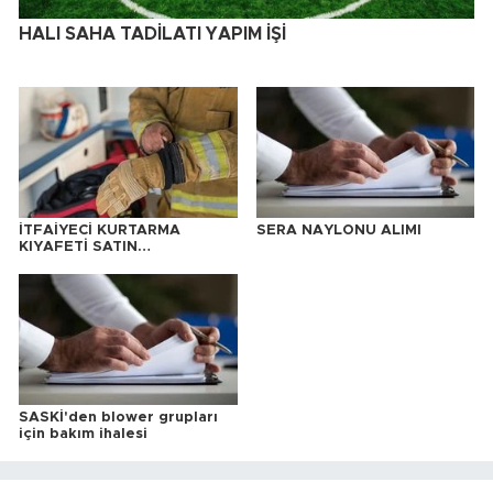
HALI SAHA TADİLATI YAPIM İŞİ
İTFAİYECİ KURTARMA
SERA NAYLONU ALIMI
KIYAFETİ SATIN
ALINACAKTIR
SASKİ'den blower grupları
için bakım ihalesi