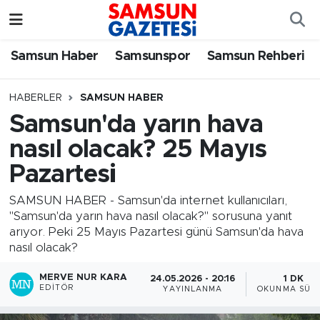
Samsun Haber
Samsun Nöbetçi Eczaneler
Samsun Haber
Samsunspor
Samsun Rehberi
Samsunspor
Samsun Hava Durumu
HABERLER
SAMSUN HABER
Samsun'da yarın hava
Samsun Rehberi
SAMSUN Namaz Vakitleri
nasıl olacak? 25 Mayıs
Resmi İlanlar
Samsun Trafik Yoğunluk Haritası
Pazartesi
Süper Lig Puan Durumu ve Fikstür
SAMSUN HABER - Samsun'da internet kullanıcıları,
"Samsun'da yarın hava nasıl olacak?" sorusuna yanıt
arıyor. Peki 25 Mayıs Pazartesi günü Samsun'da hava
Tüm Manşetler
nasıl olacak?
Son Dakika Haberleri
MERVE NUR KARA
24.05.2026 - 20:16
1 DK
EDITÖR
YAYINLANMA
OKUNMA SÜRE
Haber Arşivi