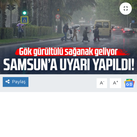
Paylaş
-
+
A
A