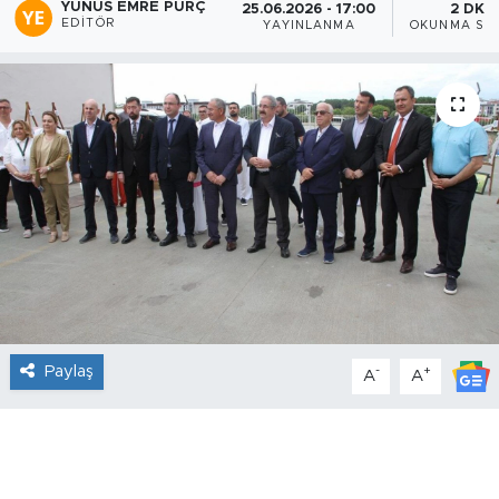
YUNUS EMRE PURÇ
25.06.2026 - 17:00
2 DK
EDITÖR
YAYINLANMA
OKUNMA SÜR
Paylaş
-
+
A
A