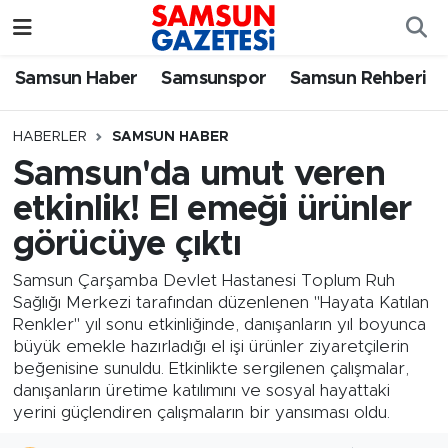
Samsun Haber
Samsun Nöbetçi Eczaneler
Samsun Haber
Samsunspor
Samsun Rehberi
Samsunspor
Samsun Hava Durumu
HABERLER
SAMSUN HABER
Samsun'da umut veren
Samsun Rehberi
SAMSUN Namaz Vakitleri
etkinlik! El emeği ürünler
Resmi İlanlar
Samsun Trafik Yoğunluk Haritası
görücüye çıktı
Süper Lig Puan Durumu ve Fikstür
Samsun Çarşamba Devlet Hastanesi Toplum Ruh
Sağlığı Merkezi tarafından düzenlenen "Hayata Katılan
Renkler" yıl sonu etkinliğinde, danışanların yıl boyunca
Tüm Manşetler
büyük emekle hazırladığı el işi ürünler ziyaretçilerin
beğenisine sunuldu. Etkinlikte sergilenen çalışmalar,
Son Dakika Haberleri
danışanların üretime katılımını ve sosyal hayattaki
yerini güçlendiren çalışmaların bir yansıması oldu.
Haber Arşivi