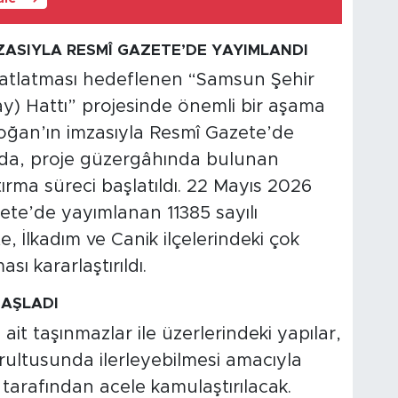
ASIYLA RESMÎ GAZETE’DE YAYIMLANDI
ahatlatması hedeflenen “Samsun Şehir
y) Hattı” projesinde önemli bir aşama
oğan’ın imzasıyla Resmî Gazete’de
da, proje güzergâhında bulunan
ırma süreci başlatıldı. 22 Mayıs 2026
zete’de yayımlanan 11385 sayılı
e, İlkadım ve Canik ilçelerindeki çok
sı kararlaştırıldı.
BAŞLADI
ait taşınmazlar ile üzerlerindeki yapılar,
ultusunda ilerleyebilmesi amacıyla
arafından acele kamulaştırılacak.