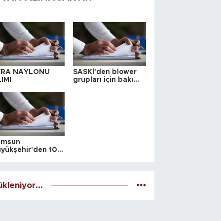
ERA NAYLONU
SASKİ'den blower
IMI
grupları için bakım
ihalesi
amsun
yükşehir'den 10
 yeri satış ihalesi
kleniyor...