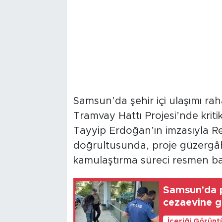
Samsun’da şehir içi ulaşımı ra
Tramvay Hattı Projesi’nde kriti
Tayyip Erdoğan’ın imzasıyla R
doğrultusunda, proje güzergâhı
kamulaştırma süreci resmen ba
Samsun'da po
cezaevine g
İçeriği Görünt