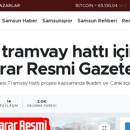
AZARLAR
DOLAR
47,7106
%0.17
EURO
55,1652
%0.27
Samsun Haber
Samsunspor
Samsun Rehberi
Res
STERLİN
64,4046
%0.35
G.ALTIN
6618.49
%2.12
ramvay hattı için
BİST100
13.773
%-19
BITCOIN
65.130,04
%1.2
arar Resmi Gazet
 Tramvay Hattı projesi kapsamında İlkadım ve Canik ilçel
14
2 DK
PAYLAŞIM
OKUNMA SÜRESI