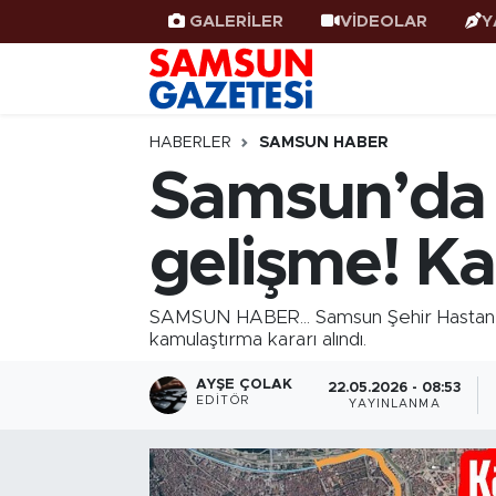
GALERİLER
VİDEOLAR
Y
Samsun Haber
Samsun Nöbetçi Eczaneler
Samsunspor
Samsun Hava Durumu
HABERLER
SAMSUN HABER
Samsun’da t
Samsun Rehberi
SAMSUN Namaz Vakitleri
gelişme! K
Resmi İlanlar
Samsun Trafik Yoğunluk Haritası
Süper Lig Puan Durumu ve Fikstür
SAMSUN HABER... Samsun Şehir Hastanesi
kamulaştırma kararı alındı.
Tüm Manşetler
AYŞE ÇOLAK
22.05.2026 - 08:53
EDITÖR
YAYINLANMA
Son Dakika Haberleri
Haber Arşivi