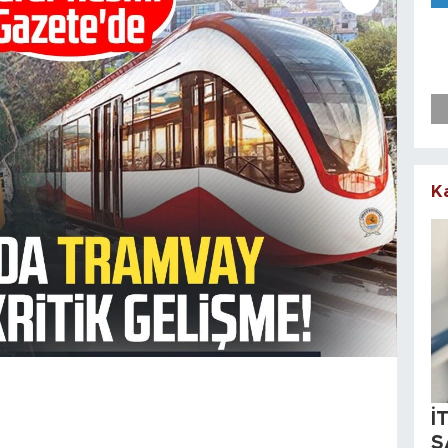
K
İ
S