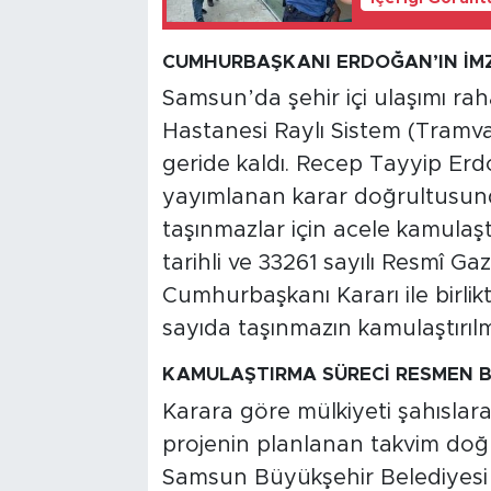
CUMHURBAŞKANI ERDOĞAN’IN İMZ
Samsun’da şehir içi ulaşımı r
Hastanesi Raylı Sistem (Tramva
geride kaldı. Recep Tayyip Erd
yayımlanan karar doğrultusun
taşınmazlar için acele kamulaşt
tarihli ve 33261 sayılı Resmî Ga
Cumhurbaşkanı Kararı ile birlikt
sayıda taşınmazın kamulaştırılma
KAMULAŞTIRMA SÜRECİ RESMEN 
Karara göre mülkiyeti şahıslara 
projenin planlanan takvim doğr
Samsun Büyükşehir Belediyesi t