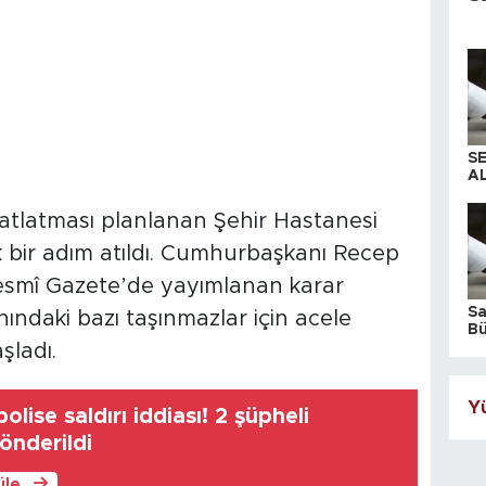
S
AL
hatlatması planlanan Şehir Hastanesi
k bir adım atıldı. Cumhurbaşkanı Recep
esmî Gazete’de yayımlanan karar
S
ndaki bazı taşınmazlar için acele
Bü
iş
şladı.
Yü
lise saldırı iddiası! 2 şüpheli
önderildi
üle