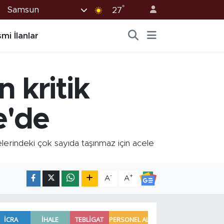
°
Samsun
27
mi İlanlar
 kritik
e'de
erindeki çok sayıda taşınmaz için acele
-
+
A
A