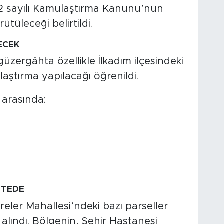
42 sayılı Kamulaştırma Kanunu’nun
tüleceği belirtildi.
ECEK
güzergâhta özellikle İlkadım ilçesindeki
ştırma yapılacağı öğrenildi.
 arasında:
STEDE
eler Mahallesi’ndeki bazı parseller
lındı. Bölgenin, Şehir Hastanesi