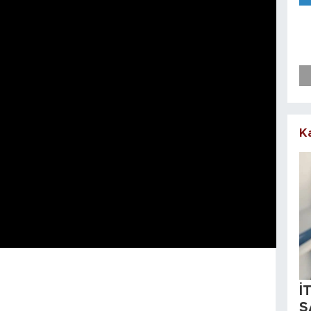
K
İ
S