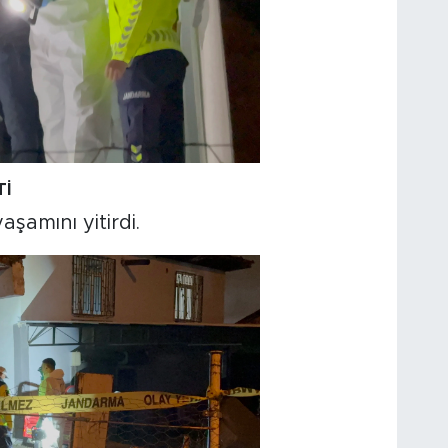
Tİ
şamını yitirdi.