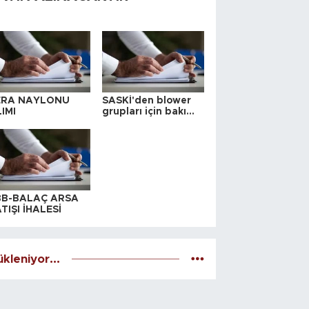
ERA NAYLONU
SASKİ'den blower
IMI
grupları için bakım
ihalesi
BB-BALAÇ ARSA
TIŞI İHALESİ
kleniyor...