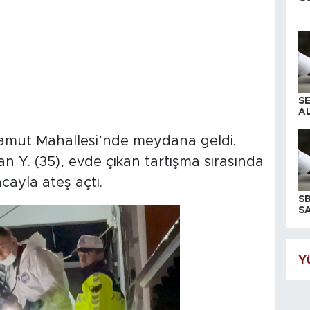
S
AL
adamut Mahallesi’nde meydana geldi.
n Y. (35), evde çıkan tartışma sırasında
cayla ateş açtı.
S
SA
Yü