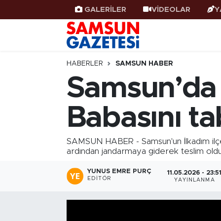
GALERİLER
VİDEOLAR
Y
Samsun Haber
Samsun Nöbetçi Eczaneler
Samsunspor
Samsun Hava Durumu
HABERLER
SAMSUN HABER
Samsun’da t
Samsun Rehberi
SAMSUN Namaz Vakitleri
Babasını t
Resmi İlanlar
Samsun Trafik Yoğunluk Haritası
Süper Lig Puan Durumu ve Fikstür
SAMSUN HABER - Samsun'un İlkadım ilçesi
ardından jandarmaya giderek teslim oldu
Tüm Manşetler
YUNUS EMRE PURÇ
11.05.2026 - 23:5
EDITÖR
YAYINLANMA
Son Dakika Haberleri
Haber Arşivi