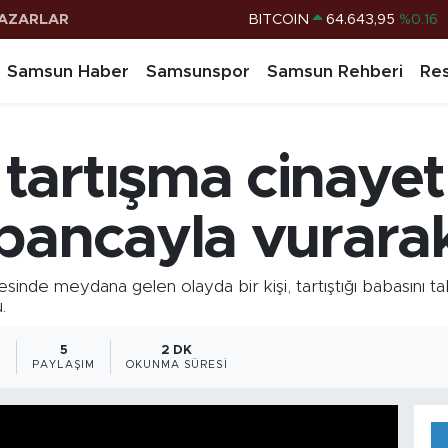
AZARLAR
DOLAR
47,6006
%0.06
EURO
55,0250
%0.02
Samsun Haber
Samsunspor
Samsun Rehberi
Res
STERLİN
64,2398
%0.2
G.ALTIN
6500.87
%0.12
artışma cinayetle
BİST100
13.799
%70
BITCOIN
64.643,95
%0.16
abancayla vurara
nde meydana gelen olayda bir kişi, tartıştığı babasını tab
.
1
5
2 DK
PAYLAŞIM
OKUNMA SÜRESI