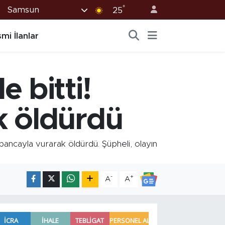
°
Samsun
25
mi İlanlar
 bitti!
k öldürdü
ancayla vurarak öldürdü. Şüpheli, olayın
-
+
A
A