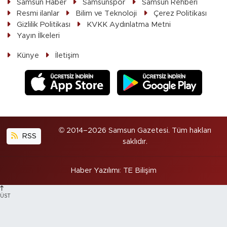
Samsun Haber
Samsunspor
Samsun Rehberi
Resmi ilanlar
Bilim ve Teknoloji
Çerez Politikası
Gizlilik Politikası
KVKK Aydınlatma Metni
Yayın İlkeleri
Künye
İletişim
© 2014–2026 Samsun Gazetesi. Tüm hakları
RSS
saklıdır.
Haber Yazılımı
:
TE Bilişim
ÜST