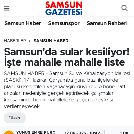
Samsun Haber
Samsun Nöbetçi Eczaneler
Samsun Haber
Samsunspor
Samsun Rehberi
Samsunspor
Samsun Hava Durumu
HABERLER
SAMSUN HABER
Samsun'da sular kesiliyor!
Samsun Rehberi
SAMSUN Namaz Vakitleri
İşte mahalle mahalle liste
Resmi İlanlar
Samsun Trafik Yoğunluk Haritası
SAMSUN HABER - Samsun Su ve Kanalizasyon İdaresi
(SASKİ), 17 Haziran Çarşamba günü bazı ilçelerde
Süper Lig Puan Durumu ve Fikstür
planlı su kesintileri yaşanacağını duyurdu. Abone hattı
arızaları nedeniyle gerçekleştirilecek çalışmalar
Tüm Manşetler
kapsamında belirli mahallelere geçici süreyle su
verilemeyecek.
Son Dakika Haberleri
#Saski
Haber Arşivi
YUNUS EMRE PURÇ
17.06.2026 - 10:42
1 DK