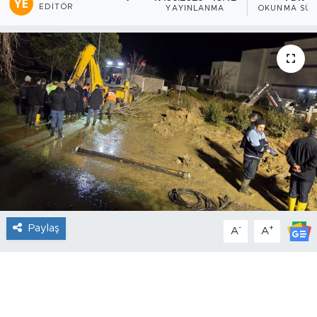
EDITÖR
YAYINLANMA
OKUNMA SÜR
Paylaş
-
+
A
A