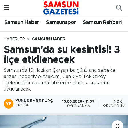
Samsun Haber
Samsun Nöbetçi Eczaneler
Samsun Haber
Samsunspor
Samsun Rehberi
Samsunspor
Samsun Hava Durumu
HABERLER
SAMSUN HABER
Samsun'da su kesintisi! 3
Samsun Rehberi
SAMSUN Namaz Vakitleri
ilçe etkilenecek
Resmi İlanlar
Samsun Trafik Yoğunluk Haritası
Samsun'da 10 Haziran Çarşamba günü ana şebeke
arızası nedeniyle Atakum, Canik ve Tekkeköy
Süper Lig Puan Durumu ve Fikstür
ilçelerindeki bazı mahallelerde planlı su kesintisi
uygulanacak.
Tüm Manşetler
YUNUS EMRE PURÇ
10.06.2026 - 11:07
1 DK
EDITÖR
YAYINLANMA
OKUNMA SÜR
Son Dakika Haberleri
Haber Arşivi