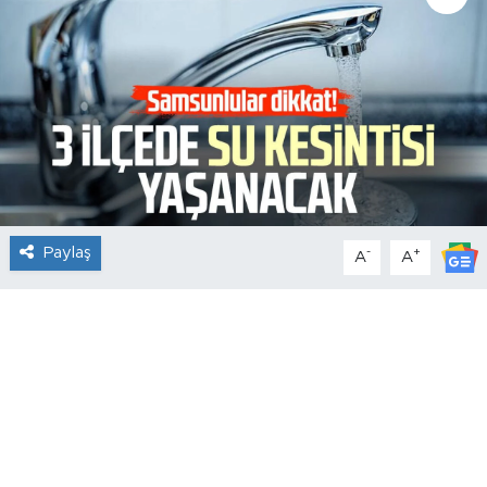
Paylaş
-
+
A
A