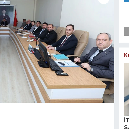
K
İ
S