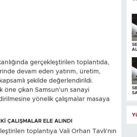
S
AL
nlığında gerçekleştirilen toplantıda,
rinde devam eden yatırım, üretim,
 kapsamlı şekilde değerlendirildi.
S
ak öne çıkan Samsun'un sanayi
SA
irilmesine yönelik çalışmalar masaya
Yü
İ ÇALIŞMALAR ELE ALINDI
ştirilen toplantıya Vali Orhan Tavlı'nın