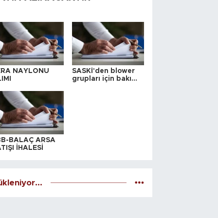
ERA NAYLONU
SASKİ'den blower
IMI
grupları için bakım
ihalesi
BB-BALAÇ ARSA
TIŞI İHALESİ
kleniyor...