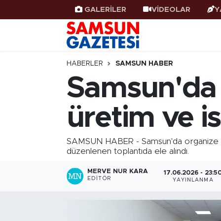
GALERİLER
VİDEOLAR
Y
Samsun Haber
Samsun Nöbetçi Eczaneler
Samsunspor
Samsun Hava Durumu
HABERLER
SAMSUN HABER
Samsun'da s
Samsun Rehberi
SAMSUN Namaz Vakitleri
üretim ve 
Resmi İlanlar
Samsun Trafik Yoğunluk Haritası
Süper Lig Puan Durumu ve Fikstür
SAMSUN HABER - Samsun'da organize sana
düzenlenen toplantıda ele alındı.
Tüm Manşetler
MERVE NUR KARA
17.06.2026 - 23:5
EDITÖR
YAYINLANMA
Son Dakika Haberleri
Haber Arşivi