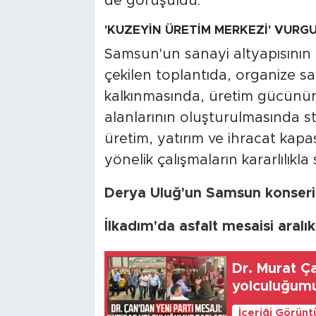
de görüşüldü.
'KUZEYİN ÜRETİM MERKEZİ' VURG
Samsun'un sanayi altyapısının
çekilen toplantıda, organize s
kalkınmasında, üretim gücünün 
alanlarının oluşturulmasında str
üretim, yatırım ve ihracat kapas
yönelik çalışmaların kararlılıkla
Derya Uluğ'un Samsun konser
İlkadım'da asfalt mesaisi aral
Dr. Murat Ça
yolculuğumu
İçeriği Görünt