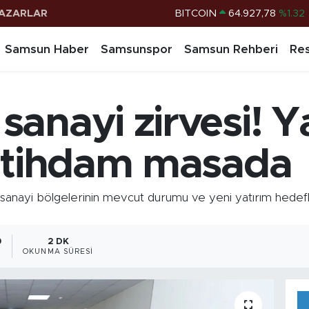
AZARLAR
DOLAR
47,5894
%0.08
EURO
55,0398
%-0.02
Samsun Haber
Samsunspor
Samsun Rehberi
Res
STERLİN
64,1581
%0.16
G.ALTIN
6508.83
%4.44
anayi zirvesi! Ya
BİST100
13.703
%11
BITCOIN
64.927,78
%1.32
istihdam masada
yi bölgelerinin mevcut durumu ve yeni yatırım hedefleri
0
2 DK
OKUNMA SÜRESI