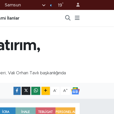
°
Samsun
19
mi İlanlar
tırım,
, Vali Orhan Tavlı başkanlığında
-
+
A
A