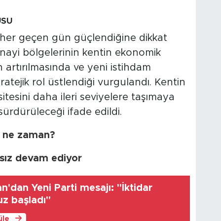
USU
 her geçen gün güçlendiğine dikkat
anayi bölgelerinin kentin ekonomik
artırılmasında ve yeni istihdam
atejik rol üstlendiği vurgulandı. Kentin
itesini daha ileri seviyelere taşımaya
 sürdürüleceği ifade edildi.
i ne zaman?
ıksız devam ediyor
n'dan Yeni Parti mesajı: "İktidar
z başladı"
üle