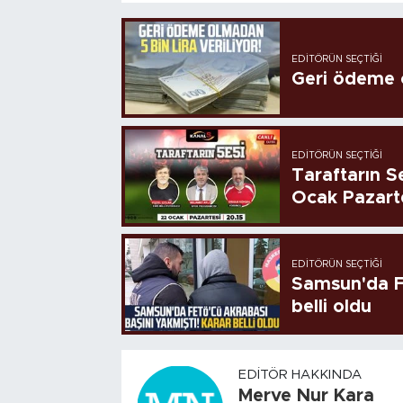
EDITÖRÜN SEÇTIĞI
Geri ödeme o
EDITÖRÜN SEÇTIĞI
Taraftarın Se
Ocak Pazart
EDITÖRÜN SEÇTIĞI
Samsun'da FE
belli oldu
EDITÖR HAKKINDA
Merve Nur Kara