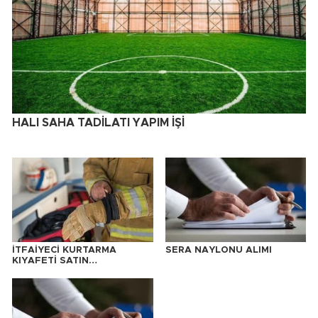
HALI SAHA TADİLATI YAPIM İŞİ
İTFAİYECİ KURTARMA
SERA NAYLONU ALIMI
KIYAFETİ SATIN
ALINACAKTIR