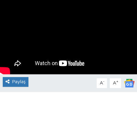
Paylaş
-
+
A
A