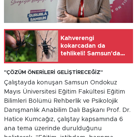
Kahverengi
kokarcadan da
tehlikeli! Samsun'da
fındık için yeni tehdit
"ÇÖZÜM ÖNERİLERİ GELİŞTİRECEĞİZ"
Çalıştayda konuşan Samsun Ondokuz
Mayıs Üniversitesi Eğitim Fakültesi Eğitim
Bilimleri Bölümü Rehberlik ve Psikolojik
Danışmanlık Anabilim Dalı Başkanı Prof. Dr.
Hatice Kumcağız, çalıştay kapsamında 6
ana tema üzerinde durulduğunu