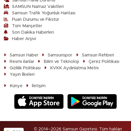
Samsun Hava Durumu
SAMSUN Namaz Vakitleri
Samsun Trafik Yoğunluk Haritası
Puan Durumu ve Fikstür
Tüm Manşetler
Son Dakika Haberleri
Haber Arşivi
Samsun Haber
Samsunspor
Samsun Rehberi
Resmi ilanlar
Bilim ve Teknoloji
Çerez Politikası
Gizlilik Politikası
KVKK Aydınlatma Metni
Yayın İlkeleri
Künye
İletişim
© 2014–2026 Samsun Gazetesi. Tüm hakları