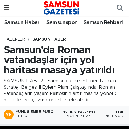
Samsun Haber
Samsun Nöbetçi Eczaneler
Samsun Haber
Samsunspor
Samsun Rehberi
Samsunspor
Samsun Hava Durumu
HABERLER
SAMSUN HABER
Samsun'da Roman
Samsun Rehberi
SAMSUN Namaz Vakitleri
vatandaşlar için yol
Resmi İlanlar
Samsun Trafik Yoğunluk Haritası
haritası masaya yatırıldı
Süper Lig Puan Durumu ve Fikstür
SAMSUN HABER - Samsun'da düzenlenen Roman
Strateji Belgesi İl Eylem Planı Çalıştayı'nda, Roman
vatandaşların yaşam kalitesinin artırılmasına yönelik
Tüm Manşetler
hedefler ve çözüm önerileri ele alındı.
Son Dakika Haberleri
YUNUS EMRE PURÇ
02.06.2026 - 11:37
3 DK
EDITÖR
YAYINLANMA
OKUNMA SÜR
Haber Arşivi