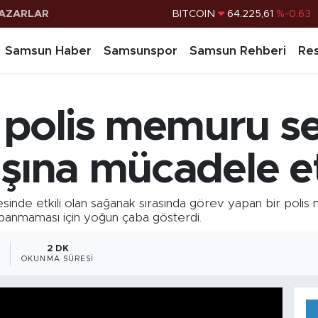
AZARLAR
DOLAR
47,7143
%0.16
EURO
55,0317
%-0.02
Samsun Haber
Samsunspor
Samsun Rehberi
Res
STERLİN
64,2463
%0.07
G.ALTIN
6510.40
%0.45
polis memuru sel
BİST100
13.799
%70
BITCOIN
64.225,61
%-0.63
aşına mücadele et
e etkili olan sağanak sırasında görev yapan bir polis me
apanmaması için yoğun çaba gösterdi.
2 DK
OKUNMA SÜRESI