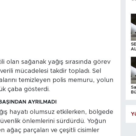
S
AL
li olan sağanak yağış sırasında görev
rili mücadelesi takdir topladı. Sel
çalarını temizleyen polis memuru, yolun
S
k çaba gösterdi.
Bü
iş
BAŞINDAN AYRILMADI
ağış hayatı olumsuz etkilerken, bölgede
Yü
güvenlik önlemlerini sürdürdü. Yoğun
 ağaç parçaları ve çeşitli cisimler