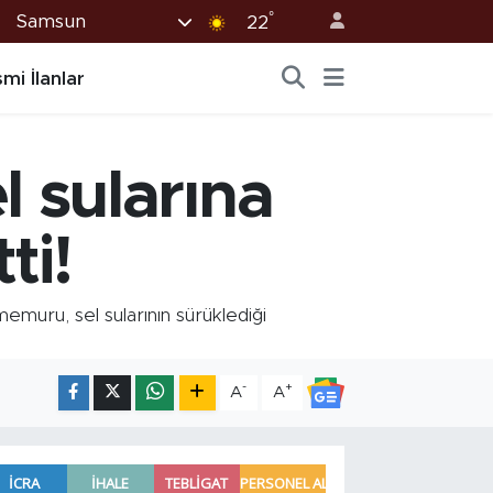
°
Samsun
22
mi İlanlar
 sularına
ti!
muru, sel sularının sürüklediği
-
+
A
A