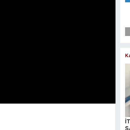
K
İ
S