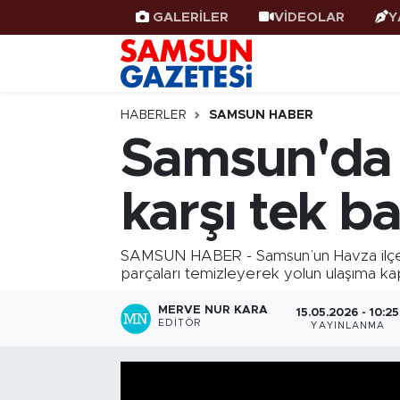
GALERİLER
VİDEOLAR
Y
Samsun Haber
Samsun Nöbetçi Eczaneler
Samsunspor
Samsun Hava Durumu
HABERLER
SAMSUN HABER
Samsun'da 
Samsun Rehberi
SAMSUN Namaz Vakitleri
karşı tek b
Resmi İlanlar
Samsun Trafik Yoğunluk Haritası
Süper Lig Puan Durumu ve Fikstür
SAMSUN HABER - Samsun’un Havza ilçesind
parçaları temizleyerek yolun ulaşıma k
Tüm Manşetler
MERVE NUR KARA
15.05.2026 - 10:25
EDITÖR
YAYINLANMA
Son Dakika Haberleri
Haber Arşivi