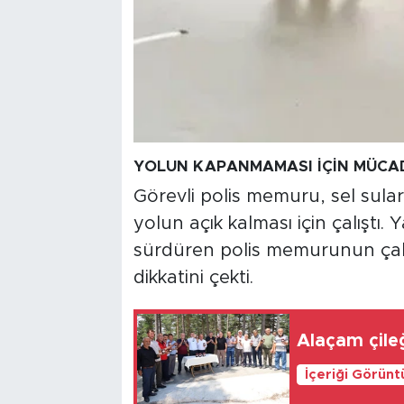
YOLUN KAPANMAMASI İÇİN MÜCAD
Görevli polis memuru, sel suları
yolun açık kalması için çalıştı
sürdüren polis memurunun çab
dikkatini çekti.
Alaçam çileğ
İçeriği Görünt