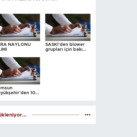
ERA NAYLONU
SASKİ'den blower
IMI
grupları için bakım
ihalesi
amsun
yükşehir'den 10
 yeri satış ihalesi
kleniyor...