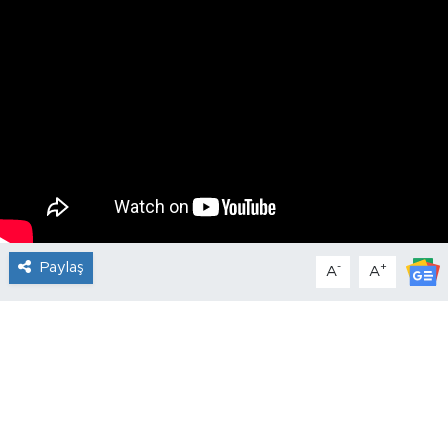
Paylaş
-
+
A
A