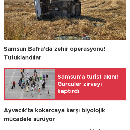
Samsun Bafra'da zehir operasyonu!
Tutuklandılar
Samsun'a turist akını!
Gürcüler zirveyi
kaptırdı
Ayvacık'ta kokarcaya karşı biyolojik
mücadele sürüyor