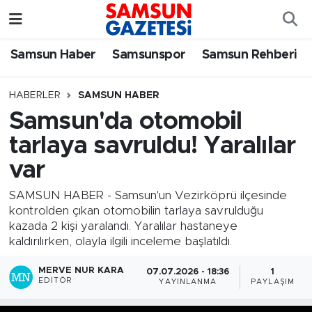
Samsun Haber
Samsun Nöbetçi Eczaneler
Samsun Haber
Samsunspor
Samsun Rehberi
Samsunspor
Samsun Hava Durumu
HABERLER
SAMSUN HABER
Samsun'da otomobil
Samsun Rehberi
SAMSUN Namaz Vakitleri
tarlaya savruldu! Yaralılar
Resmi İlanlar
Samsun Trafik Yoğunluk Haritası
var
Süper Lig Puan Durumu ve Fikstür
SAMSUN HABER - Samsun'un Vezirköprü ilçesinde
kontrolden çıkan otomobilin tarlaya savrulduğu
kazada 2 kişi yaralandı. Yaralılar hastaneye
Tüm Manşetler
kaldırılırken, olayla ilgili inceleme başlatıldı.
Son Dakika Haberleri
MERVE NUR KARA
07.07.2026 - 18:36
1
EDITÖR
YAYINLANMA
PAYLAŞIM
Haber Arşivi