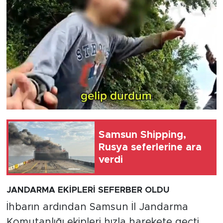
Samsun Shipping,
Rusya seferlerine ara
verdi
JANDARMA EKİPLERİ SEFERBER OLDU
İhbarın ardından Samsun İl Jandarma
Komutanlığı ekipleri hızla harekete geçti.