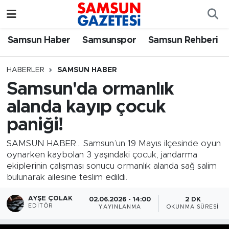
Samsun Haber
Samsun Nöbetçi Eczaneler
Samsun Haber
Samsunspor
Samsun Rehberi
Samsunspor
Samsun Hava Durumu
HABERLER
SAMSUN HABER
Samsun'da ormanlık
Samsun Rehberi
SAMSUN Namaz Vakitleri
alanda kayıp çocuk
Resmi İlanlar
Samsun Trafik Yoğunluk Haritası
paniği!
Süper Lig Puan Durumu ve Fikstür
SAMSUN HABER... Samsun’un 19 Mayıs ilçesinde oyun
oynarken kaybolan 3 yaşındaki çocuk, jandarma
ekiplerinin çalışması sonucu ormanlık alanda sağ salim
Tüm Manşetler
bulunarak ailesine teslim edildi.
Son Dakika Haberleri
AYŞE ÇOLAK
02.06.2026 - 14:00
2 DK
EDITÖR
YAYINLANMA
OKUNMA SÜRESI
Haber Arşivi