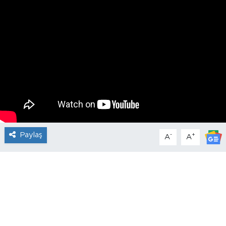
Paylaş
-
+
A
A