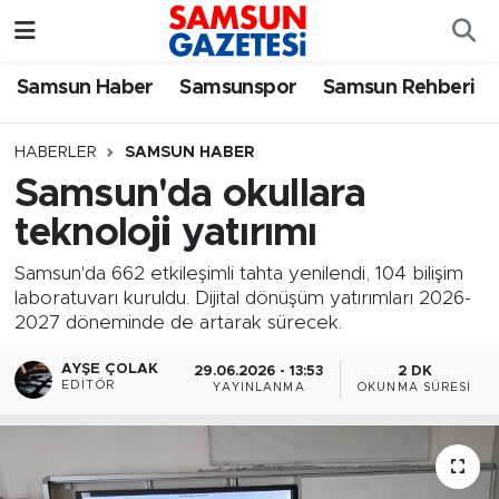
Samsun Haber
Samsun Nöbetçi Eczaneler
Samsun Haber
Samsunspor
Samsun Rehberi
Samsunspor
Samsun Hava Durumu
HABERLER
SAMSUN HABER
Samsun'da okullara
Samsun Rehberi
SAMSUN Namaz Vakitleri
teknoloji yatırımı
Resmi İlanlar
Samsun Trafik Yoğunluk Haritası
Samsun'da 662 etkileşimli tahta yenilendi, 104 bilişim
laboratuvarı kuruldu. Dijital dönüşüm yatırımları 2026-
Süper Lig Puan Durumu ve Fikstür
2027 döneminde de artarak sürecek.
Tüm Manşetler
AYŞE ÇOLAK
29.06.2026 - 13:53
2 DK
EDITÖR
YAYINLANMA
OKUNMA SÜRESI
Son Dakika Haberleri
Haber Arşivi