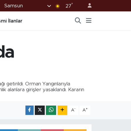
°
Samsun
27
mi İlanlar
da
ı getirildi. Orman Yangınlarıyla
k alanlara girişler yasaklandı. Kararın
-
+
A
A