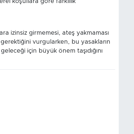
yerel koşullara göre farklılık
lara izinsiz girmemesi, ateş yakmaması
erektiğini vurgularken, bu yasakların
geleceği için büyük önem taşıdığını