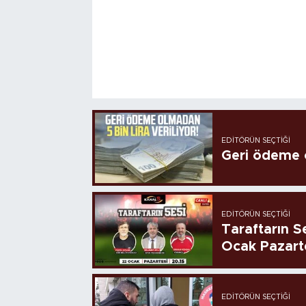
EDITÖRÜN SEÇTIĞI
Geri ödeme o
EDITÖRÜN SEÇTIĞI
Taraftarın Se
Ocak Pazart
EDITÖRÜN SEÇTIĞI