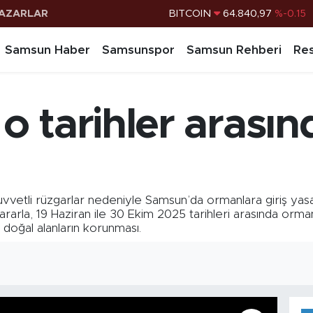
AZARLAR
DOLAR
47,7436
%0.18
EURO
55,2510
%0.32
Samsun Haber
Samsunspor
Samsun Rehberi
Res
STERLİN
64,4811
%0.38
G.ALTIN
6660.55
%0
 tarihler arasın
BİST100
13.779
%-14
BITCOIN
64.840,97
%-0.15
kuvvetli rüzgarlar nedeniyle Samsun’da ormanlara giriş yasağ
rla, 19 Haziran ile 30 Ekim 2025 tarihleri arasında ormanlı
doğal alanların korunması.