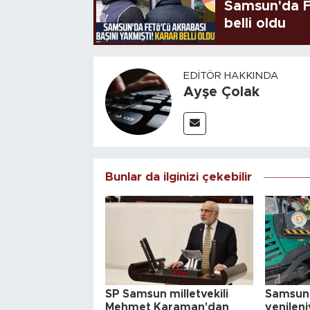
Samsun'da FE
belli oldu
EDITÖR HAKKINDA
Ayşe Çolak
Bunlar da ilginizi çekebilir
SP Samsun milletvekili
Samsun'd
Mehmet Karaman'dan
yenileni