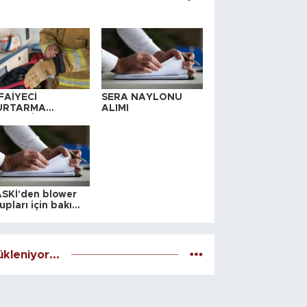
FAİYECİ
SERA NAYLONU
URTARMA
ALIMI
YAFETİ SATIN
LINACAKTIR
SKİ'den blower
upları için bakım
alesi
kleniyor...