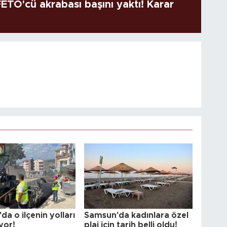
TÖ'cü akrabası başını yaktı! Karar
a o ilçenin yolları
Samsun'da kadınlara özel
yor!
plaj için tarih belli oldu!