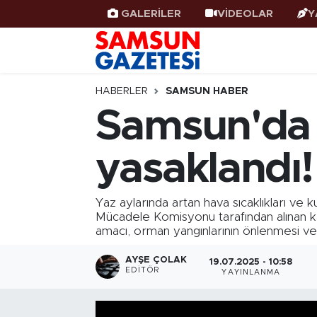
GALERİLER
VİDEOLAR
Y
Samsun Haber
Samsun Nöbetçi Eczaneler
Samsunspor
Samsun Hava Durumu
HABERLER
SAMSUN HABER
Samsun'da o
Samsun Rehberi
SAMSUN Namaz Vakitleri
yasaklandı!
Resmi İlanlar
Samsun Trafik Yoğunluk Haritası
Süper Lig Puan Durumu ve Fikstür
Yaz aylarında artan hava sıcaklıkları ve 
Mücadele Komisyonu tarafından alınan kara
amacı, orman yangınlarının önlenmesi ve 
Tüm Manşetler
AYŞE ÇOLAK
19.07.2025 - 10:58
Son Dakika Haberleri
EDITÖR
YAYINLANMA
Haber Arşivi