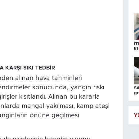
İT
K
KI
A
 KARŞI SIKI TEDBİR
den alınan hava tahminleri
ndirmeler sonucunda, yangın riski
SA
gr
işler kısıtlandı. Alınan bu kararla
ih
anlarda mangal yakılması, kamp ateşi
yangınların önüne geçilmesi
Yü