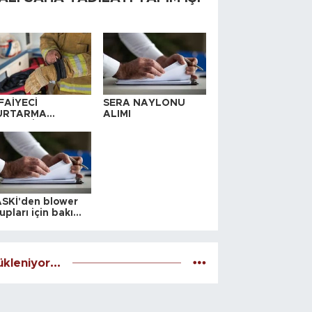
FAİYECİ
SERA NAYLONU
URTARMA
ALIMI
YAFETİ SATIN
LINACAKTIR
SKİ'den blower
upları için bakım
alesi
kleniyor...