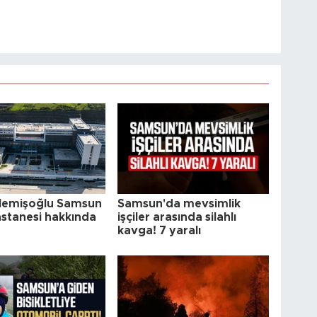
Memişoğlu Samsun
Samsun'da mevsimlik
astanesi hakkında
işçiler arasında silahlı
kavga! 7 yaralı