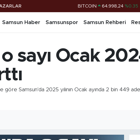
AZARLAR
DOLAR
47,7436
%0.18
EURO
55,2510
%0.32
Samsun Haber
Samsunspor
Samsun Rehberi
Res
STERLİN
64,4811
%0.38
G.ALTIN
6660.55
%0.03
o sayı Ocak 202
BİST100
13.779
%-14
BITCOIN
64.998,24
%0.35
ttı
ine göre Samsun'da 2025 yılının Ocak ayında 2 bin 449 adet 