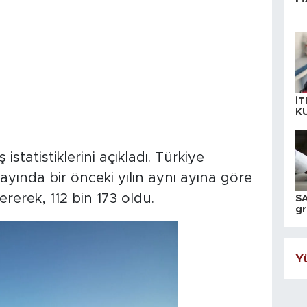
İT
K
KI
A
statistiklerini açıkladı. Türkiye
ayında bir önceki yılın aynı ayına göre
rerek, 112 bin 173 oldu.
SA
gr
ih
Yü