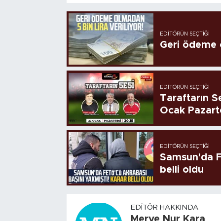
EDITÖRÜN SEÇTIĞI
Geri ödeme o
EDITÖRÜN SEÇTIĞI
Taraftarın Se
Ocak Pazart
EDITÖRÜN SEÇTIĞI
Samsun'da FE
belli oldu
EDITÖR HAKKINDA
Merve Nur Kara