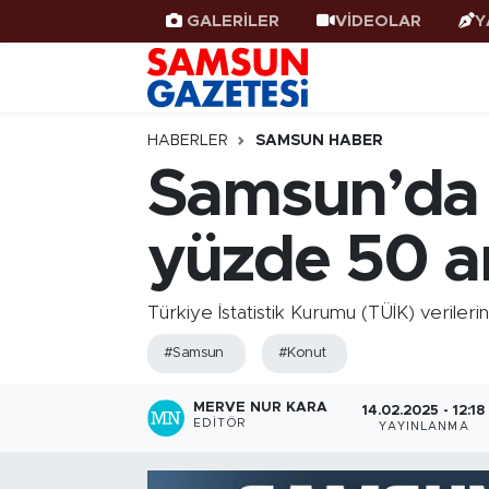
GALERİLER
VİDEOLAR
Y
Samsun Haber
Samsun Nöbetçi Eczaneler
Samsunspor
Samsun Hava Durumu
HABERLER
SAMSUN HABER
Samsun’da 
Samsun Rehberi
SAMSUN Namaz Vakitleri
yüzde 50 ar
Resmi İlanlar
Samsun Trafik Yoğunluk Haritası
Süper Lig Puan Durumu ve Fikstür
Türkiye İstatistik Kurumu (TÜİK) veriler
#Samsun
#Konut
Tüm Manşetler
MERVE NUR KARA
14.02.2025 - 12:18
Son Dakika Haberleri
EDITÖR
YAYINLANMA
Haber Arşivi