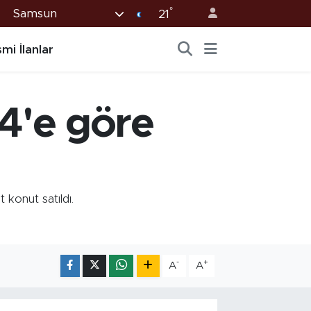
°
Samsun
21
mi İlanlar
4'e göre
konut satıldı.
-
+
A
A