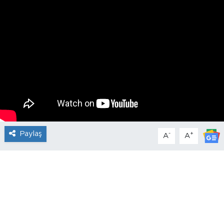
Paylaş
-
+
A
A