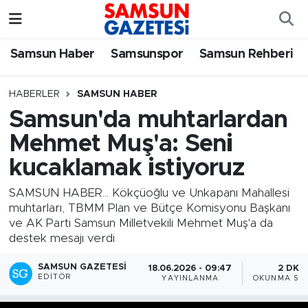
Samsun Haber
Samsun Nöbetçi Eczaneler
Samsun Haber
Samsunspor
Samsun Rehberi
Samsunspor
Samsun Hava Durumu
HABERLER
SAMSUN HABER
Samsun'da muhtarlardan
Samsun Rehberi
SAMSUN Namaz Vakitleri
Mehmet Muş'a: Seni
Resmi İlanlar
Samsun Trafik Yoğunluk Haritası
kucaklamak istiyoruz
Süper Lig Puan Durumu ve Fikstür
SAMSUN HABER... Kökçüoğlu ve Unkapanı Mahallesi
muhtarları, TBMM Plan ve Bütçe Komisyonu Başkanı
ve AK Parti Samsun Milletvekili Mehmet Muş'a da
Tüm Manşetler
destek mesajı verdi
Son Dakika Haberleri
SAMSUN GAZETESI
18.06.2026 - 09:47
2 DK
EDITÖR
YAYINLANMA
OKUNMA SÜR
Haber Arşivi