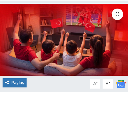
Paylaş
-
+
A
A