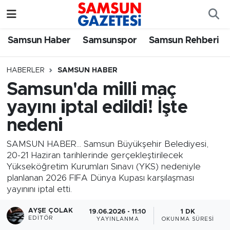
Samsun Haber
Samsun Nöbetçi Eczaneler
Samsun Haber
Samsunspor
Samsun Rehberi
Samsunspor
Samsun Hava Durumu
HABERLER
SAMSUN HABER
Samsun'da milli maç
Samsun Rehberi
SAMSUN Namaz Vakitleri
yayını iptal edildi! İşte
Resmi İlanlar
Samsun Trafik Yoğunluk Haritası
nedeni
Süper Lig Puan Durumu ve Fikstür
SAMSUN HABER... Samsun Büyükşehir Belediyesi,
20-21 Haziran tarihlerinde gerçekleştirilecek
Yükseköğretim Kurumları Sınavı (YKS) nedeniyle
Tüm Manşetler
planlanan 2026 FIFA Dünya Kupası karşılaşması
yayınını iptal etti.
Son Dakika Haberleri
AYŞE ÇOLAK
19.06.2026 - 11:10
1 DK
EDITÖR
YAYINLANMA
OKUNMA SÜRESI
Haber Arşivi