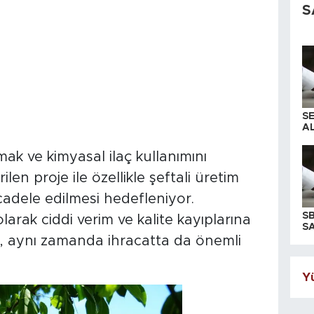
S
S
AL
mak ve kimyasal ilaç kullanımını
en proje ile özellikle şeftali üretim
cadele edilmesi hedefleniyor.
S
ak ciddi verim ve kalite kayıplarına
SA
, aynı zamanda ihracatta da önemli
Yü