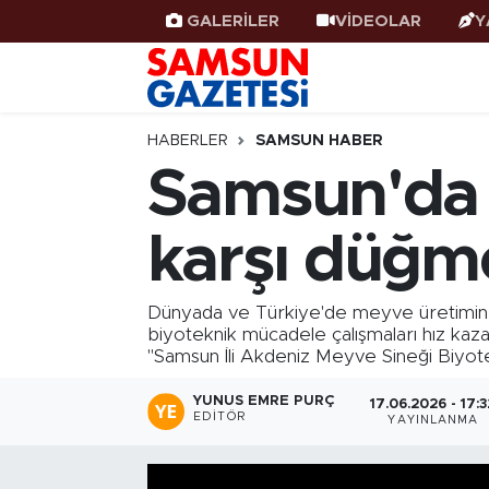
GALERİLER
VİDEOLAR
Y
Samsun Haber
Samsun Nöbetçi Eczaneler
Samsunspor
Samsun Hava Durumu
HABERLER
SAMSUN HABER
Samsun'da 
Samsun Rehberi
SAMSUN Namaz Vakitleri
karşı düğme
Resmi İlanlar
Samsun Trafik Yoğunluk Haritası
Süper Lig Puan Durumu ve Fikstür
Dünyada ve Türkiye'de meyve üretimine 
biyoteknik mücadele çalışmaları hız kaz
"Samsun İli Akdeniz Meyve Sineği Biyotek
Tüm Manşetler
YUNUS EMRE PURÇ
17.06.2026 - 17:3
Son Dakika Haberleri
EDITÖR
YAYINLANMA
Haber Arşivi