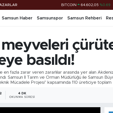
AZARLAR
DOLAR
47,5986
%0.06
EURO
55,0700
%0.1
Samsun Haber
Samsunspor
Samsun Rehberi
Res
STERLİN
64,2438
%0.21
G.ALTIN
6518.23
%0.39
meyveleri çürüte
BİST100
13.768
%48
BITCOIN
64.602,05
%0.69
ye basıldı!
en fazla zarar veren zararlılar arasında yer alan Akden
andı. Samsun İl Tarım ve Orman Müdürlüğü ile Samsun Büyük
nik Mücadele Projesi" kapsamında 110 üreticiye toplam bin
2
4 DK
OKUNMA SÜRESI