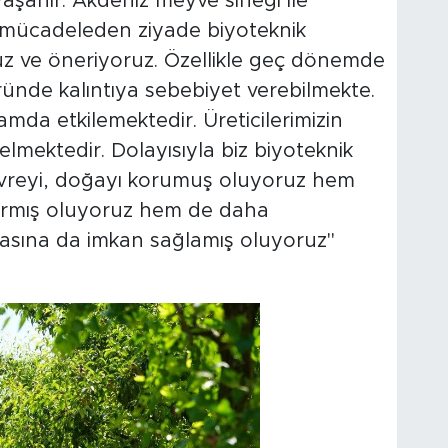
aşanır. Akdeniz meyve sineği ile
 mücadeleden ziyade biyoteknik
z ve öneriyoruz. Özellikle geç dönemde
ünde kalıntıya sebebiyet verebilmekte.
mda etkilemektedir. Üreticilerimizin
elmektedir. Dolayısıyla biz biyoteknik
vreyi, doğayı korumuş oluyoruz hem
dırmış oluyoruz hem de daha
lmasına da imkan sağlamış oluyoruz"