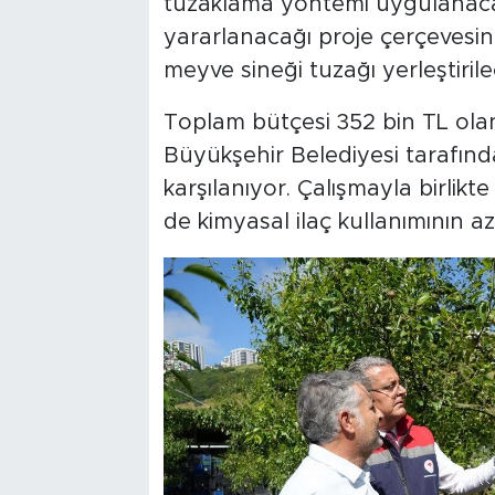
tuzaklama yöntemi uygulanacak
yararlanacağı proje çerçevesi
meyve sineği tuzağı yerleştirile
Toplam bütçesi 352 bin TL ola
Büyükşehir Belediyesi tarafından
karşılanıyor. Çalışmayla birlikt
de kimyasal ilaç kullanımının a