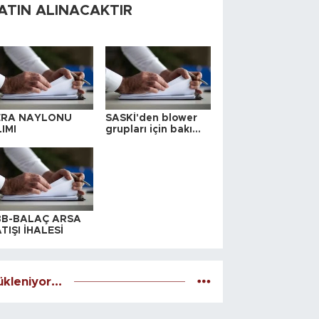
ATIN ALINACAKTIR
ERA NAYLONU
SASKİ'den blower
IMI
grupları için bakım
ihalesi
BB-BALAÇ ARSA
TIŞI İHALESİ
kleniyor...