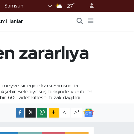
°
Samsun
27
mi İlanlar
n zararlıya
iz meyve sineğine karşı Samsun'da
şehir Belediyesi iş birliğinde yürütülen
 600 adet kitlesel tuzak dağıtıldı.
-
+
A
A