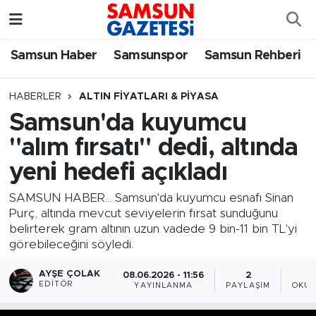
Samsun Haber
Samsun Nöbetçi Eczaneler
Samsun Haber
Samsunspor
Samsun Rehberi
Samsunspor
Samsun Hava Durumu
HABERLER
ALTIN FIYATLARI & PIYASA
Samsun'da kuyumcu
Samsun Rehberi
SAMSUN Namaz Vakitleri
"alım fırsatı" dedi, altında
Resmi İlanlar
Samsun Trafik Yoğunluk Haritası
yeni hedefi açıkladı
Süper Lig Puan Durumu ve Fikstür
SAMSUN HABER... Samsun'da kuyumcu esnafı Sinan
Purç, altında mevcut seviyelerin fırsat sunduğunu
belirterek gram altının uzun vadede 9 bin-11 bin TL'yi
Tüm Manşetler
görebileceğini söyledi.
Son Dakika Haberleri
AYŞE ÇOLAK
08.06.2026 - 11:56
2
EDITÖR
YAYINLANMA
PAYLAŞIM
OKUN
Haber Arşivi