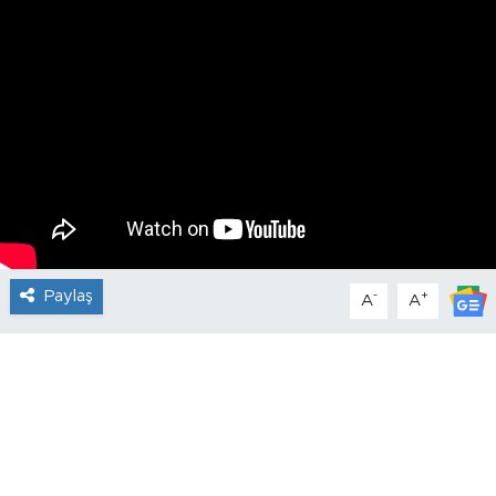
Paylaş
-
+
A
A