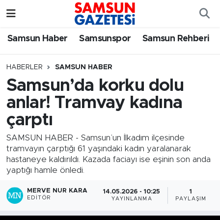
Samsun Haber
Samsun Nöbetçi Eczaneler
Samsun Haber
Samsunspor
Samsun Rehberi
Samsunspor
Samsun Hava Durumu
HABERLER
SAMSUN HABER
Samsun’da korku dolu
Samsun Rehberi
SAMSUN Namaz Vakitleri
anlar! Tramvay kadına
Resmi İlanlar
Samsun Trafik Yoğunluk Haritası
çarptı
Süper Lig Puan Durumu ve Fikstür
SAMSUN HABER - Samsun’un İlkadım ilçesinde
tramvayın çarptığı 61 yaşındaki kadın yaralanarak
hastaneye kaldırıldı. Kazada faciayı ise eşinin son anda
Tüm Manşetler
yaptığı hamle önledi.
Son Dakika Haberleri
MERVE NUR KARA
14.05.2026 - 10:25
1
EDITÖR
YAYINLANMA
PAYLAŞIM
Haber Arşivi