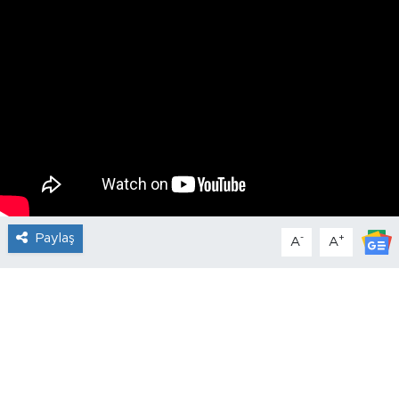
Paylaş
-
+
A
A