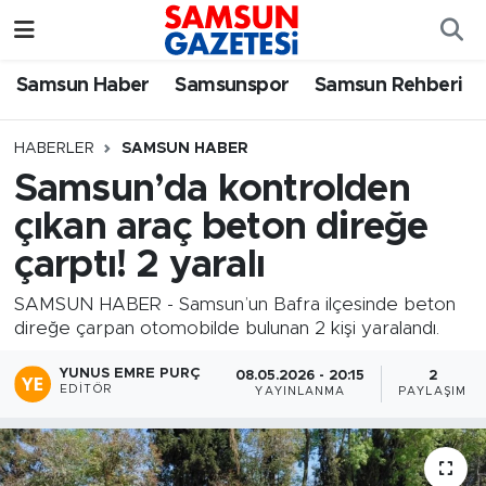
Samsun Haber
Samsun Nöbetçi Eczaneler
Samsun Haber
Samsunspor
Samsun Rehberi
Samsunspor
Samsun Hava Durumu
HABERLER
SAMSUN HABER
Samsun’da kontrolden
Samsun Rehberi
SAMSUN Namaz Vakitleri
çıkan araç beton direğe
Resmi İlanlar
Samsun Trafik Yoğunluk Haritası
çarptı! 2 yaralı
Süper Lig Puan Durumu ve Fikstür
SAMSUN HABER - Samsun’un Bafra ilçesinde beton
direğe çarpan otomobilde bulunan 2 kişi yaralandı.
Tüm Manşetler
YUNUS EMRE PURÇ
08.05.2026 - 20:15
2
EDITÖR
YAYINLANMA
PAYLAŞIM
Son Dakika Haberleri
Haber Arşivi