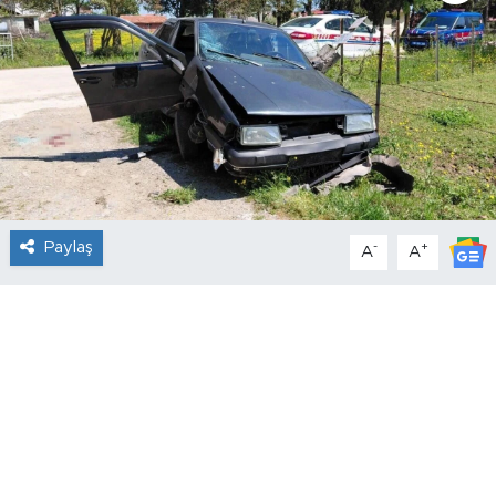
Paylaş
-
+
A
A