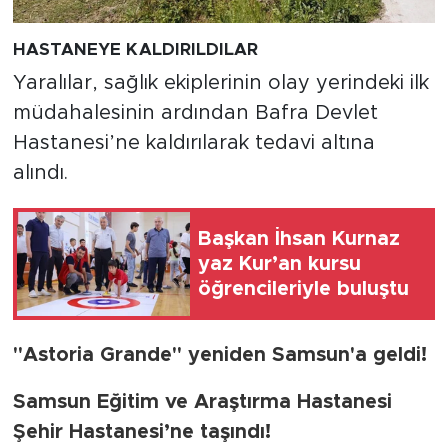
HASTANEYE KALDIRILDILAR
Yaralılar, sağlık ekiplerinin olay yerindeki ilk
müdahalesinin ardından Bafra Devlet
Hastanesi’ne kaldırılarak tedavi altına
alındı.
Başkan İhsan Kurnaz
yaz Kur’an kursu
öğrencileriyle buluştu
"Astoria Grande" yeniden Samsun'a geldi!
Samsun Eğitim ve Araştırma Hastanesi
Şehir Hastanesi’ne taşındı!