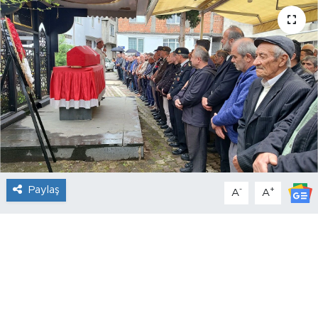
Paylaş
-
+
A
A