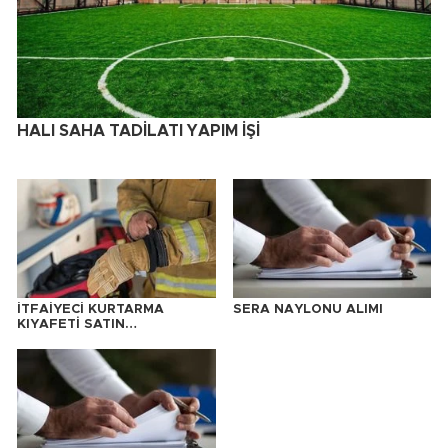
HALI SAHA TADİLATI YAPIM İŞİ
İTFAİYECİ KURTARMA
SERA NAYLONU ALIMI
KIYAFETİ SATIN
ALINACAKTIR