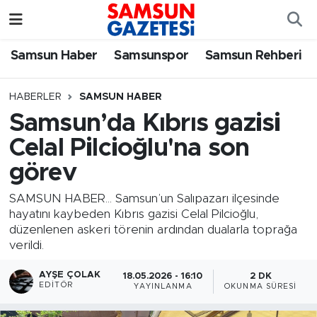
Samsun Haber
Samsun Nöbetçi Eczaneler
Samsun Haber
Samsunspor
Samsun Rehberi
Samsunspor
Samsun Hava Durumu
HABERLER
SAMSUN HABER
Samsun’da Kıbrıs gazisi
Samsun Rehberi
SAMSUN Namaz Vakitleri
Celal Pilcioğlu'na son
Resmi İlanlar
Samsun Trafik Yoğunluk Haritası
görev
Süper Lig Puan Durumu ve Fikstür
SAMSUN HABER... Samsun’un Salıpazarı ilçesinde
hayatını kaybeden Kıbrıs gazisi Celal Pilcioğlu,
düzenlenen askeri törenin ardından dualarla toprağa
Tüm Manşetler
verildi.
Son Dakika Haberleri
AYŞE ÇOLAK
18.05.2026 - 16:10
2 DK
EDITÖR
YAYINLANMA
OKUNMA SÜRESI
Haber Arşivi