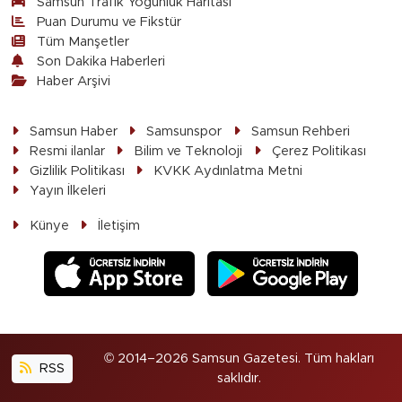
Samsun Trafik Yoğunluk Haritası
Puan Durumu ve Fikstür
Tüm Manşetler
Son Dakika Haberleri
Haber Arşivi
Samsun Haber
Samsunspor
Samsun Rehberi
Resmi ilanlar
Bilim ve Teknoloji
Çerez Politikası
Gizlilik Politikası
KVKK Aydınlatma Metni
Yayın İlkeleri
Künye
İletişim
© 2014–2026 Samsun Gazetesi. Tüm hakları
RSS
saklıdır.