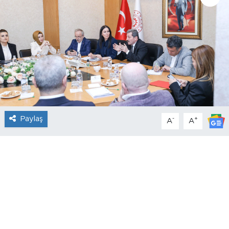
Paylaş
-
+
A
A