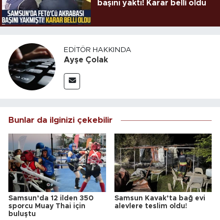
başını yaktı! Karar belli oldu
EDITÖR HAKKINDA
Ayşe Çolak
Bunlar da ilginizi çekebilir
Samsun’da 12 ilden 350
Samsun Kavak’ta bağ evi
sporcu Muay Thai için
alevlere teslim oldu!
buluştu