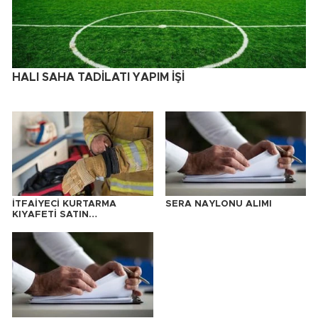
HALI SAHA TADİLATI YAPIM İŞİ
İTFAİYECİ KURTARMA
SERA NAYLONU ALIMI
KIYAFETİ SATIN
ALINACAKTIR