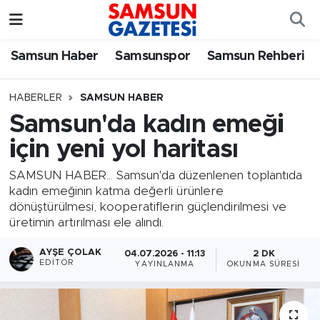
Samsun Haber
Samsun Nöbetçi Eczaneler
Samsun Haber
Samsunspor
Samsun Rehberi
Samsunspor
Samsun Hava Durumu
HABERLER
SAMSUN HABER
Samsun'da kadın emeği
Samsun Rehberi
SAMSUN Namaz Vakitleri
için yeni yol haritası
Resmi İlanlar
Samsun Trafik Yoğunluk Haritası
SAMSUN HABER... Samsun'da düzenlenen toplantıda
kadın emeğinin katma değerli ürünlere
Süper Lig Puan Durumu ve Fikstür
dönüştürülmesi, kooperatiflerin güçlendirilmesi ve
üretimin artırılması ele alındı.
Tüm Manşetler
AYŞE ÇOLAK
04.07.2026 - 11:13
2 DK
EDITÖR
YAYINLANMA
OKUNMA SÜRESI
Son Dakika Haberleri
Haber Arşivi