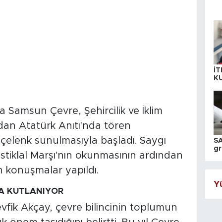
İT
K
KI
A
amsun Çevre, Şehircilik ve İklim
ndan Atatürk Anıtı'nda tören
a çelenk sunulmasıyla başladı. Saygı
SA
gr
tiklal Marşı'nın okunmasının ardından
ih
 konuşmalar yapıldı.
Yü
A KUTLANIYOR
fik Akçay, çevre bilincinin toplumun