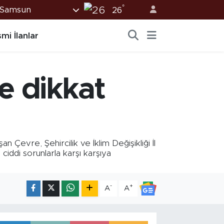
°
Samsun
26
mi İlanlar
e dikkat
vre, Şehircilik ve İklim Değişikliği İl
iddi sorunlarla karşı karşıya
-
+
A
A