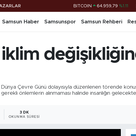
AZARLAR
DOLAR
47,7436
%0.18
EURO
55,2510
%0.32
Samsun Haber
Samsunspor
Samsun Rehberi
Res
STERLİN
64,4811
%0.38
G.ALTIN
6660.55
%0.03
klim değişikliğin
BİST100
13.779
%-14
BITCOIN
64.959,79
%1.11
ya Çevre Günü dolayısıyla düzenlenen törende konuşan Çe
ekli önlemlerin alınmaması halinde insanlığın gelecekte c
3 DK
OKUNMA SÜRESI