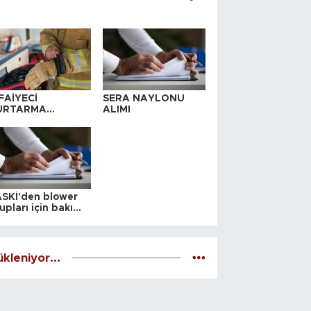
FAİYECİ
SERA NAYLONU
URTARMA
ALIMI
YAFETİ SATIN
LINACAKTIR
SKİ'den blower
upları için bakım
alesi
kleniyor...