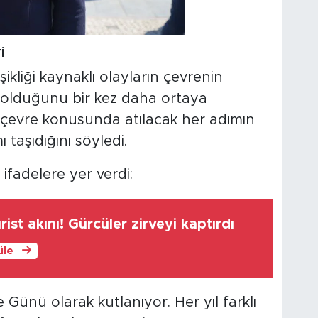
İ
ikliği kaynaklı olayların çevrenin
 olduğunu bir kez daha ortaya
çevre konusunda atılacak her adımın
 taşıdığını söyledi.
fadelere yer verdi:
ist akını! Gürcüler zirveyi kaptırdı
üle
 Günü olarak kutlanıyor. Her yıl farklı