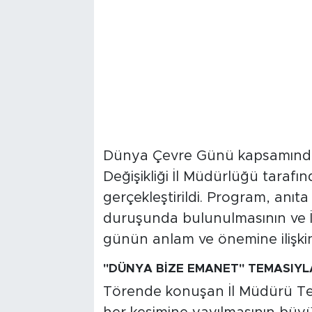
Dünya Çevre Günü kapsamında S
Değişikliği İl Müdürlüğü tarafı
gerçekleştirildi. Program, anıt
duruşunda bulunulmasının ve İs
günün anlam ve önemine ilişkin
"DÜNYA BİZE EMANET" TEMASIYL
Törende konuşan İl Müdürü Tev