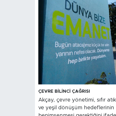
ÇEVRE BİLİNCİ ÇAĞRISI
Akçay, çevre yönetimi, sıfır atı
ve yeşil dönüşüm hedeflerinin
benimsenmesi gerektiğini ifade 