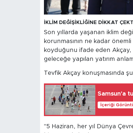
İKLİM DEĞİŞİKLİĞİNE DİKKAT ÇEKT
Son yıllarda yaşanan iklim değiş
korunmasının ne kadar önemli
koyduğunu ifade eden Akçay, 
geleceğe yapılan yatırım anlamı
Tevfik Akçay konuşmasında şu i
Samsun'a tur
İçeriği Görünt
"5 Haziran, her yıl Dünya Çevre