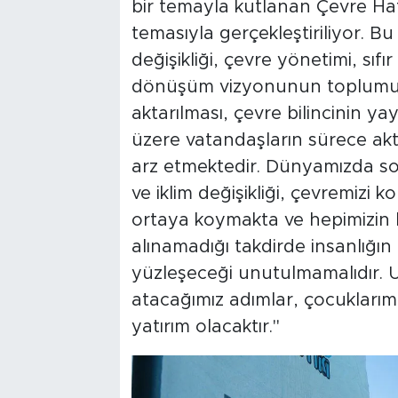
bir temayla kutlanan Çevre Haf
temasıyla gerçekleştiriliyor. B
değişikliği, çevre yönetimi, sıfır
dönüşüm vizyonunun toplumun t
aktarılması, çevre bilincinin ya
üzere vatandaşların sürece akt
arz etmektedir. Dünyamızda son
ve iklim değişikliği, çevremiz
ortaya koymakta ve hepimizin ha
alınamadığı takdirde insanlığın
yüzleşeceği unutulmamalıdır.
atacağımız adımlar, çocukları
yatırım olacaktır."