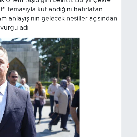
 önem taşıdığını belirtti. Bu yıl Çevre
" temasıyla kutlandığını hatırlatan
m anlayışının gelecek nesiller açısından
vurguladı.