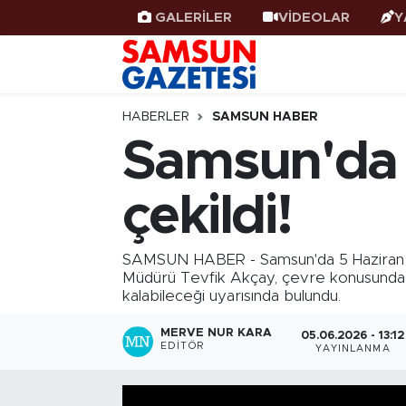
GALERİLER
VİDEOLAR
Y
Samsun Haber
Samsun Nöbetçi Eczaneler
Samsunspor
Samsun Hava Durumu
HABERLER
SAMSUN HABER
Samsun'da i
Samsun Rehberi
SAMSUN Namaz Vakitleri
çekildi!
Resmi İlanlar
Samsun Trafik Yoğunluk Haritası
Süper Lig Puan Durumu ve Fikstür
SAMSUN HABER - Samsun'da 5 Haziran Dün
Müdürü Tevfik Akçay, çevre konusunda ger
kalabileceği uyarısında bulundu.
Tüm Manşetler
MERVE NUR KARA
05.06.2026 - 13:12
Son Dakika Haberleri
EDITÖR
YAYINLANMA
Haber Arşivi