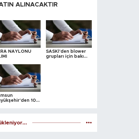
ATIN ALINACAKTIR
ERA NAYLONU
SASKİ'den blower
IMI
grupları için bakım
ihalesi
amsun
yükşehir'den 10
 yeri satış ihalesi
kleniyor...