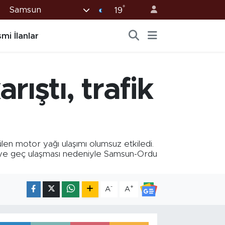
°
Samsun
19
mi İlanlar
ıştı, trafik
en motor yağı ulaşımı olumsuz etkiledi.
ölgeye geç ulaşması nedeniyle Samsun-Ordu
-
+
A
A