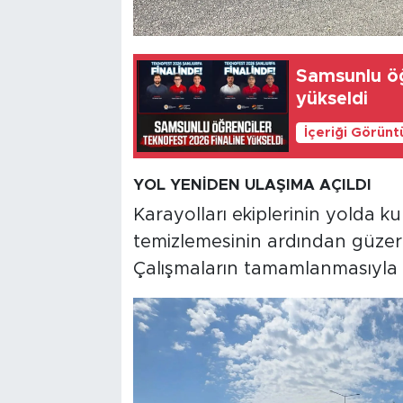
Samsunlu öğ
yükseldi
İçeriği Görünt
YOL YENİDEN ULAŞIMA AÇILDI
Karayolları ekiplerinin yolda 
temizlemesinin ardından güzerg
Çalışmaların tamamlanmasıyla bi