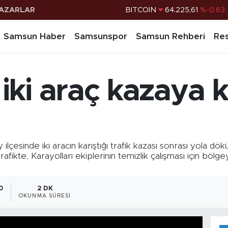
AZARLAR
DOLAR
47,6704
%0
EURO
55,0406
%-0.08
Samsun Haber
Samsunspor
Samsun Rehberi
Res
STERLİN
64,2143
%0
G.ALTIN
6510.40
%0.45
i araç kazaya kar
BİST100
13.799
%70
BITCOIN
64.225,61
%-0.63
inde iki aracın karıştığı trafik kazası sonrası yola dökül
rafikte, Karayolları ekiplerinin temizlik çalışması için b
.
0
2 DK
OKUNMA SÜRESI