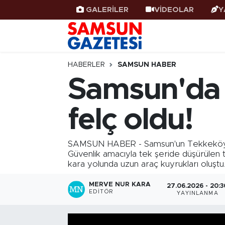
GALERİLER
VİDEOLAR
Y
Samsun Haber
Samsun Nöbetçi Eczaneler
Samsunspor
Samsun Hava Durumu
HABERLER
SAMSUN HABER
Samsun'da ik
Samsun Rehberi
SAMSUN Namaz Vakitleri
felç oldu!
Resmi İlanlar
Samsun Trafik Yoğunluk Haritası
Süper Lig Puan Durumu ve Fikstür
SAMSUN HABER - Samsun'un Tekkeköy ilçes
Güvenlik amacıyla tek şeride düşürülen t
kara yolunda uzun araç kuyrukları oluştu
Tüm Manşetler
MERVE NUR KARA
27.06.2026 - 20:3
Son Dakika Haberleri
EDITÖR
YAYINLANMA
Haber Arşivi