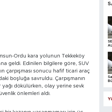
S
S
AL
Samsun-Ordu kara yolunun Tekkeköy
na geldi. Edinilen bilgilere göre, SUV
acın çarpışması sonucu hafif ticari araç
S
daki boşluğa savruldu. Çarpışmanın
Bü
iş
r yağı dökülürken, olay yerine sevk
üvenlik önlemleri aldı.
Yü