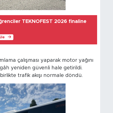
renciler TEKNOFEST 2026 finaline
üle
kumlama çalışması yaparak motor yağını
âh yeniden güvenli hale getirildi.
rlikte trafik akışı normale döndü.