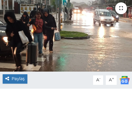
Paylaş
-
+
A
A