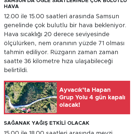
SAMSUN'DA ÖĞLE SAATLERİNDE ÇOK BULUTLU
HAVA
12.00 ile 15.00 saatleri arasında Samsun
genelinde çok bulutlu bir hava bekleniyor.
Hava sıcaklığı 20 derece seviyesinde
ölçülürken, nem oranının yüzde 71 olması
tahmin ediliyor. Rüzgarın zaman zaman
saatte 36 kilometre hıza ulaşabileceği
belirtildi.
Ayvacık’ta Hapan
Grup Yolu 4 gün kapalı
olacak!
SAĞANAK YAĞIŞ ETKİLİ OLACAK
15.00 ile 18.00 saatleri arasında mevzi