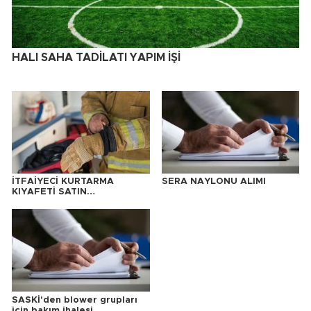
HALI SAHA TADİLATI YAPIM İŞİ
İTFAİYECİ KURTARMA
SERA NAYLONU ALIMI
KIYAFETİ SATIN
ALINACAKTIR
SASKİ'den blower grupları
için bakım ihalesi