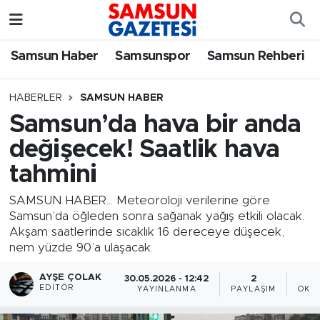
Samsun Haber
Samsun Nöbetçi Eczaneler
Samsun Haber
Samsunspor
Samsun Rehberi
Samsunspor
Samsun Hava Durumu
HABERLER
SAMSUN HABER
Samsun’da hava bir anda
Samsun Rehberi
SAMSUN Namaz Vakitleri
değişecek! Saatlik hava
Resmi İlanlar
Samsun Trafik Yoğunluk Haritası
tahmini
Süper Lig Puan Durumu ve Fikstür
SAMSUN HABER... Meteoroloji verilerine göre
Samsun’da öğleden sonra sağanak yağış etkili olacak.
Akşam saatlerinde sıcaklık 16 dereceye düşecek,
Tüm Manşetler
nem yüzde 90’a ulaşacak.
Son Dakika Haberleri
AYŞE ÇOLAK
30.05.2026 - 12:42
2
EDITÖR
YAYINLANMA
PAYLAŞIM
OKU
Haber Arşivi