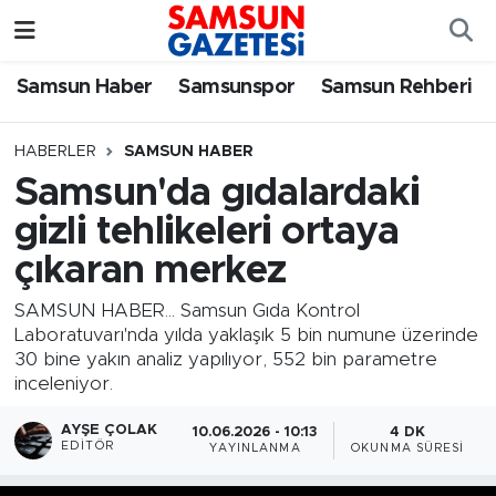
Samsun Haber
Samsun Nöbetçi Eczaneler
Samsun Haber
Samsunspor
Samsun Rehberi
Samsunspor
Samsun Hava Durumu
HABERLER
SAMSUN HABER
Samsun'da gıdalardaki
Samsun Rehberi
SAMSUN Namaz Vakitleri
gizli tehlikeleri ortaya
Resmi İlanlar
Samsun Trafik Yoğunluk Haritası
çıkaran merkez
Süper Lig Puan Durumu ve Fikstür
SAMSUN HABER... Samsun Gıda Kontrol
Laboratuvarı'nda yılda yaklaşık 5 bin numune üzerinde
30 bine yakın analiz yapılıyor, 552 bin parametre
Tüm Manşetler
inceleniyor.
Son Dakika Haberleri
AYŞE ÇOLAK
10.06.2026 - 10:13
4 DK
EDITÖR
YAYINLANMA
OKUNMA SÜRESI
Haber Arşivi