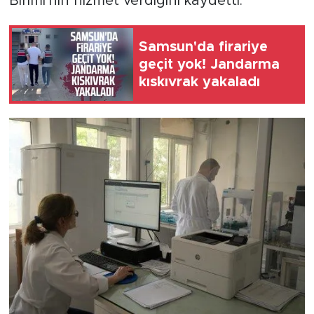
Birimi'nin hizmet verdiğini kaydetti.
Samsun'da firariye
geçit yok! Jandarma
kıskıvrak yakaladı