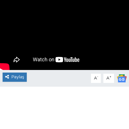
Paylaş
-
+
A
A