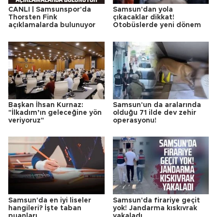
CANLI | Samsunspor'da
Samsun'dan yola
Thorsten Fink
çıkacaklar dikkat!
açıklamalarda bulunuyor
Otobüslerde yeni dönem
Başkan İhsan Kurnaz:
Samsun'un da aralarında
"İlkadım’ın geleceğine yön
olduğu 71 ilde dev zehir
veriyoruz"
operasyonu!
Samsun'da en iyi liseler
Samsun'da firariye geçit
hangileri? İşte taban
yok! Jandarma kıskıvrak
puanları
yakaladı