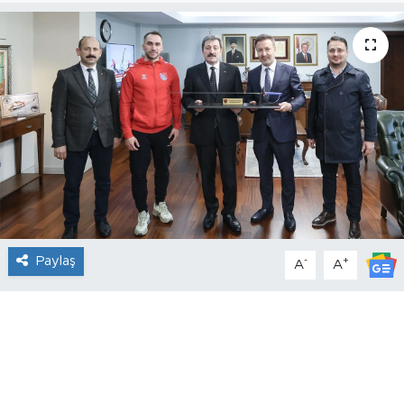
Paylaş
-
+
A
A