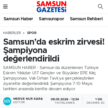
Samsun Haber
Samsun Nöbetçi Eczaneler
Samsun Haber
Samsunspor
Samsun Rehberi
Samsunspor
Samsun Hava Durumu
HABERLER
SPOR
Samsun’da eskrim zirvesi!
Samsun Rehberi
SAMSUN Namaz Vakitleri
Şampiyona
Resmi İlanlar
Samsun Trafik Yoğunluk Haritası
değerlendirildi
Süper Lig Puan Durumu ve Fikstür
SAMSUN HABER - Samsun’da düzenlenen Türkiye
Eskrim Yıldızlar U17 Gençler ve Büyükler EPE Kılıç
Şampiyonası, Vali Orhan Tavlı’ya gerçekleştirilen
Tüm Manşetler
ziyarette değerlendirildi. Şampiyona 7-10 Mayıs
tarihleri arasında kentte devam ediyor.
Son Dakika Haberleri
MERVE NUR KARA
08.05.2026 - 12:34
1 DK
EDITÖR
YAYINLANMA
OKUNMA SÜRE
Haber Arşivi