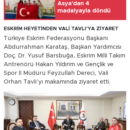
Asya'dan 4
madalyayla döndü
ESKRİM HEYETİNDEN VALİ TAVLI’YA ZİYARET
Türkiye Eskrim Federasyonu Başkanı
Abdurrahman Karataş, Başkan Yardımcısı
Doç. Dr. Yusuf Barsbuğa, Eskrim Milli Takım
Antrenörü Hakan Yıldırım ve Gençlik ve
Spor İl Müdürü Feyzullah Dereci, Vali
Orhan Tavlı’yı makamında ziyaret etti.